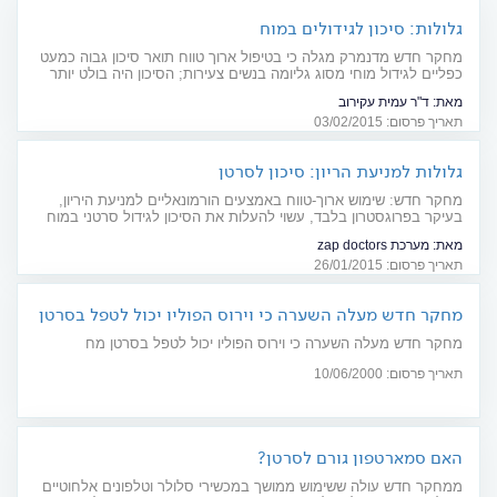
גלולות: סיכון לגידולים במוח
מחקר חדש מדנמרק מגלה כי בטיפול ארוך טווח תואר סיכון גבוה כמעט
כפליים לגידול מוחי מסוג גליומה בנשים צעירות; הסיכון היה בולט יותר
בטיפול בפרוגסטרון בלבד
מאת:
ד"ר עמית עקירוב
תאריך פרסום: 03/02/2015
גלולות למניעת הריון: סיכון לסרטן
מחקר חדש: שימוש ארוך-טווח באמצעים הורמונאליים למניעת היריון,
בעיקר בפרוגסטרון בלבד, עשוי להעלות את הסיכון לגידול סרטני במוח
מאת:
מערכת zap doctors
תאריך פרסום: 26/01/2015
מחקר חדש מעלה השערה כי וירוס הפוליו יכול לטפל בסרטן
מח
מחקר חדש מעלה השערה כי וירוס הפוליו יכול לטפל בסרטן מח
תאריך פרסום: 10/06/2000
האם סמארטפון גורם לסרטן?
ממחקר חדש עולה ששימוש ממושך במכשירי סלולר וטלפונים אלחוטיים