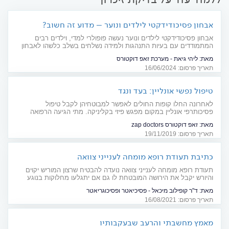
אבחון פסיכודידקטי לילדים ונוער – מדוע זה חשוב?
אבחון פסיכודידקטי לילדים ונוער נעשה פופולרי למדי, וילדים רבים
המתמודדים עם בעיות התנהגות ולמידה נשלחים בשלב כלשהו לאבחון
פסיכודידקטי. מהו האבחון, למה הוא נועד ומתי כדאי לערוך אותו?
מאת:
ליהי גיאת - מערכת זאפ דוקטורס
תאריך פרסום: 16/06/2024
טיפול נפשי אונליין: בעד ונגד
לאחרונה החלו קופות החולים לאפשר למבוטחיהן לקבל טיפול
פסיכותרפי אונליין במקום מפגש פיזי בקליניקה. מתי הגיעה הרפואה
המקוונת לתחום בריאות הנפש וכיצד מתבצע טיפול מסוג זה? מהם
מאת:
זאפ דוקטורס zap doctors
היתרונות בטיפול אונליין וגם למי טיפול מסוג זה אינו מתאים?
תאריך פרסום: 19/11/2019
כתיבת תעודת רופא מומחה לענייני צוואה
תעודת רופא מומחה לענייני צוואה נועדה להבטיח שרצון המוריש יקוים
והיורש יקבל את הירושה המובטחת לו גם אם יתגלעו מחלוקות בנוגע
לצוואה. ד"ר מיכאל קופילוב, פסיכיאטר ופסיכוגריאטר, מרחיב על תעודת
מאת:
ד"ר קופילוב מיכאל - פסיכיאטר ופסיכוגריאטר
רופא מומחה לצורך עריכת צוואה ובאילו מקרים מומלץ ליזום אותה
תאריך פרסום: 16/08/2021
מאמץ מחשבתי והרעב שבעקבותיו