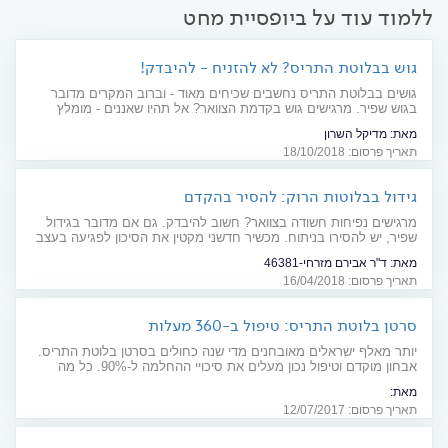
ללמוד עוד על ביופסיית מחט
גוש בבלוטת התריס? לא להזניח - להיבדק!
גושים בבלוטת התריס נחשבים שכיחים מאוד - וברוב המקרים מדובר
בגוש שפיר. מרגישים גוש בקדמת הצוואר? אל תהיו שאננים - מומלץ
להיבדק בהקדם! ניתן לטפל גם בגידולים סרטניים
מאת:
מדיקל השרון
תאריך פרסום: 18/10/2018
גידול בבלוטות הרוק: להסיר בהקדם
מרגישים נפיחות חשודה בצוואר? חשוב להיבדק. גם אם מדובר בגידול
שפיר, יש להסירו בניתוח. מכשיר חדשני מקטין את הסיכון לפגיעה בעצב
הפנים, במהלך הניתוח
מאת:
ד"ר אבירם מזרחי-46381
תאריך פרסום: 16/04/2018
סרטן בלוטת התריס: טיפול ב-360 מעלות
יותר מאלף ישראלים מאובחנים מדי שנה כחולים בסרטן בלוטת התריס.
אבחון מוקדם וטיפול נכון מעלים את סיכויי ההחלמה ל-90%. כל מה
שכדאי לדעת
מאת:
ד"ר אבי חפץ, ד"ר ענת בלנק,<br> פרופ' רמי בן-יוסף ופרופ' עודד נחליאלי
תאריך פרסום: 12/07/2017
<style> .doctors_phone{margin-top 48px !important;} </style>