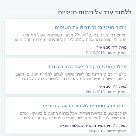
ללמוד עוד על ניתוח חניכיים
ניתוח חניכיים: כך תצילו את השיניים
מצחצחים שיניים באופן "חפיף"? מישהו במשפחה סובל ממחלת
חניכיים? הזנחה ממושכת עלולה לגרום להתפתחות נסיגת חניכיים או
דלקת חניכיים - ואף להסתיים באובדן שיניים. לעתים, אין מנוס מניתוח
מאת:
ד"ר יניב מאייר
חניכיים. אל תצאו בשן ועין - מומלץ לטפל בהקדם
תאריך פרסום: 21/10/2018
מחלות חניכיים: גם בריאות הלב בסכנה!
כולם יודעים כי הגיינת פה לקויה עלולה לגרום למחלת חניכיים. חשוב
לדעת: בעיות חניכיים עלולות להתדרדר - ולהשפיע לרעה על מצב
ההריון, להחמיר סוכרת ואף לפגוע בבריאות הלב. שימו לב לבריאות
מאת:
ד"ר יניב מאייר
החניכיים - ואל תזניחו דלקות חניכיים!
תאריך פרסום: 28/10/2018
ניתוחים קוסמטיים לשיפור מראה החניכיים
יש לכם שיניים בריאות וישרות, אבל מראה החניכיים בעייתי - ואתם
מתביישים לחייך? אל תתביישו - תטפלו: ניתוחים קוסמטיים לשיפור
מראה החניכיים יחזירו לכם את החיוך בגדול
מאת:
ד"ר חיה מאיר-מומחית למחלות חניכיים
תאריך פרסום: 17/04/2019