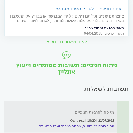
בעיות חניכיים: לא רק מטרד אסתטי
צחצחתם שיניים וגיליתם דימום קל על המברשת או בכיור? אל תתעלמו!
בעיות חניכיים בלתי מטופלות עלולות להחמיר, לגרום לאובדן שיניים
ובמקרים קשים גם למחלות לב, מאחר שחיידקי הפלאק מגיעים
מאת:
מרפאת שיניים גורניל
לאיברים פנימיים באמצעות מחזור הדם
תאריך פרסום: 04/04/2019
לעוד מאמרים בנושא
ניתוח חניכיים: תשובות ממומחים וייעוץ
אונליין
תשובות לשאלות
מי פה להרגעת חניכיים
21/07/2018 | 18:20 | מאת: שלי
מתוך פורום פריודונטיה, מחלות חניכיים ושתלים דנטלים