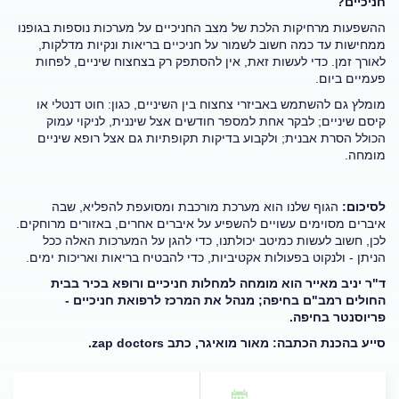
חניכיים?
ההשפעות מרחיקות הלכת של מצב החניכיים על מערכות נוספות בגופנו
ממחישות עד כמה חשוב לשמור על חניכיים בריאות ונקיות מדלקות,
לאורך זמן. כדי לעשות זאת, אין להסתפק רק בצחצוח שיניים, לפחות
פעמיים ביום.
מומלץ גם להשתמש באביזרי צחצוח בין השיניים, כגון: חוט דנטלי או
קיסם שיניים; לבקר אחת למספר חודשים אצל שיננית, לניקוי עמוק
הכולל הסרת אבנית; ולקבוע בדיקות תקופתיות גם אצל רופא שיניים
מומחה.
לסיכום:
הגוף שלנו הוא מערכת מורכבת ומסועפת להפליא, שבה
איברים מסוימים עשויים להשפיע על איברים אחרים, באזורים מרוחקים.
לכן, חשוב לעשות כמיטב יכולתנו, כדי להגן על המערכות האלה ככל
הניתן - ולנקוט בפעולות אקטיביות, כדי להבטיח בריאות ואריכות ימים.
ד"ר יניב מאייר הוא מומחה למחלות חניכיים ורופא בכיר בבית
החולים רמב"ם בחיפה; מנהל את המרכז לרפואת חניכיים -
פריוסנטר בחיפה.
סייע בהכנת הכתבה: מאור מואיגר, כתב
zap doctors
.