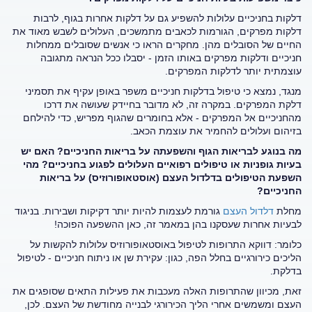
דלקות בחניכיים עלולות להשפיע גם על דלקות אחרות בגוף, לרבות
דלקות מפרקים, הגורמות לכאבים מתמשכים, העלולים לשבש מאוד את
החיים של הסובלים מהן. מחקרים הראו כי אנשים שסובלים ממחלות
חניכיים ודלקות מפרקים באותו הזמן - יסבלו ככל הנראה מתגובה
עוצמתית יותר לדלקות המפרקים.
מנגד, נמצא כי טיפול בדלקות חניכיים משפר באופן עקיף את תסמיני
דלקת המפרקים. במקרה זה, לא מדובר בחיידק שעושה את דרכו
מהחניכיים אל המפרקים - אלא בחומרים שהגוף מפריש, כדי להילחם
בזיהום ועלולים להחמיר את עוצמת הכאב.
מה בנוגע לבריאות הגוף והשפעתה על בריאות החניכיים? האם יש
בעיות גופניות או טיפולים רפואיים העלולים לפגוע בחניכיים? מהי
השפעת הטיפולים בדלדול העצם (אוסטאופורוזיס) על בריאות
החניכיים?
מחלת
דלדול העצם
גורמת לעצמות להיות יותר דקיקות ושבירות. בניגוד
לבעיות אחרות שעסקנו בהן במאמר זה, כאן ההשפעה הפוכה!
כלומר: דווקא התרופות לטיפול באוסטאופורוזיס עלולות להקשות על
הליכים כירורגיים בחלל הפה, כגון: עקירת שן או ניתוח חניכיים - לטיפול
בדלקת.
זאת, מכיוון שהתרופות האלה מעכבות את פעילות התאים שסופגים את
העצם ומשמשים אחרי הליך הכירורגי לבנייה מחודשת של העצם. לכן,