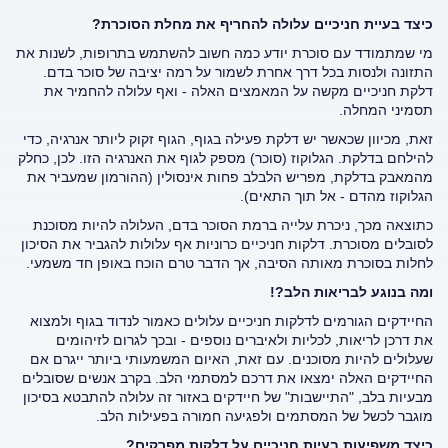
כיצד בעיית חניכיים עלולה להחריף את מחלת הסוכרת?
מי שמתמודד עם סוכרת יודע כמה חשוב להשתמש בתרופות, לשנות את
התזונה ולנסות בכל דרך אחרת לשמור על רמה יציבה של סוכר בדם.
דלקת חניכיים מקשה על המאמצים האלה - ואף עלולה להחמיר את
תסמיני המחלה.
זאת, מכיוון שכאשר יש דלקת פעילה בגוף, הגוף זקוק ליותר אנרגיה, כדי
להילחם בדלקת. הגלוקוז (סוכר) מספק לגוף את האנרגיה הזו. לכן, כחלק
מהמאבק בדלקת, מפריש הלבלב פחות אינסולין (ההורמון שמעביר את
הגלוקוז מהדם - אל תוך התאים).
כתוצאה מכך, ניכרת עלייה ברמת הסוכר בדם, העלולה להיות מסוכנת
לסובלים מסוכרת. דלקות חניכיים כרוניות אף עלולות להגביר את הסיכון
לחלות בסוכרת מאותה הסיבה, אך הדבר טרם הוכח באופן חד משמעי.
ומה בנוגע לבריאות הלב?!
החיידקים הגורמים לדלקות חניכיים עלולים כאמור לנדוד בגוף ולמצוא
את דרכן לריאות, לכליות ולאיברים נוספים - ובכך לגרום לזיהומים
שעלולים להיות מסוכנים. עם זאת, האיום המשמעותי ביותר ייגרם אם
החיידקים האלה ימצאו את דרכם למסתמי הלב. בקרב אנשים שסובלים
מבעיות בלב, "התיישבות" של חיידקים באזור זה עלולה להתבטא בסיכון
מוגבר לכשל של המסתמים ולפגיעה חמורה בפעילות הלב.
כיצד משפיעות בעיות חניכיים על דלקות מפרקים?