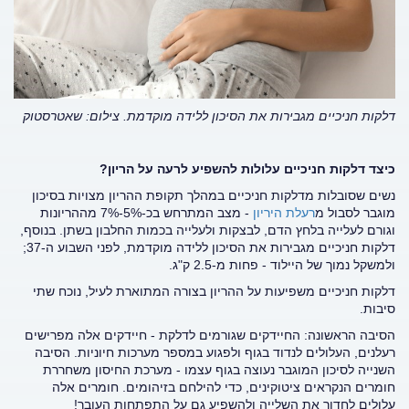
דלקות חניכיים מגבירות את הסיכון ללידה מוקדמת. צילום: שאטרסטוק
כיצד דלקות חניכיים עלולות להשפיע לרעה על הריון?
נשים שסובלות מדלקות חניכיים במהלך תקופת ההריון מצויות בסיכון
מוגבר לסבול מ
רעלת היריון
- מצב המתרחש בכ-5%-7% מההריונות
וגורם לעלייה בלחץ הדם, לבצקות ולעלייה בכמות החלבון בשתן. בנוסף,
דלקות חניכיים מגבירות את הסיכון ללידה מוקדמת, לפני השבוע ה-37;
ולמשקל נמוך של היילוד - פחות מ-2.5 ק"ג.
דלקות חניכיים משפיעות על ההריון בצורה המתוארת לעיל, נוכח שתי
סיבות.
הסיבה הראשונה: החיידקים שגורמים לדלקת - חיידקים אלה מפרישים
רעלנים, העלולים לנדוד בגוף ולפגוע במספר מערכות חיוניות. הסיבה
השנייה לסיכון המוגבר נעוצה בגוף עצמו - מערכת החיסון משחררת
חומרים הנקראים ציטוקינים, כדי להילחם בזיהומים. חומרים אלה
עלולים לחדור את השלייה ולהשפיע גם על התפתחות העובר!