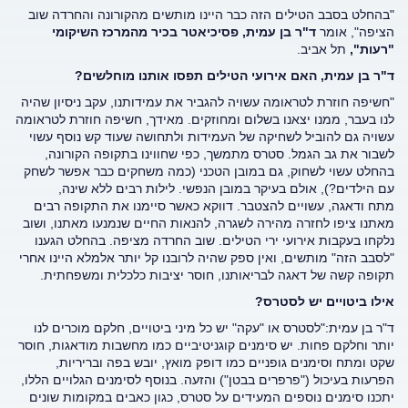
"בהחלט בסבב הטילים הזה כבר היינו מותשים מהקורונה והחרדה שוב
הציפה", אומר
ד"ר בן עמית, פסיכיאטר בכיר מהמרכז השיקומי
"רעות",
תל אביב.
ד"ר בן עמית, האם אירועי הטילים תפסו אותנו מוחלשים?
"חשיפה חוזרת לטראומה עשויה להגביר את עמידותנו, עקב ניסיון שהיה
לנו בעבר, ממנו יצאנו בשלום ומחוזקים. מאידך, חשיפה חוזרת לטראומה
עשויה גם להוביל לשחיקה של העמידות ולתחושה שעוד קש נוסף עשוי
לשבור את גב הגמל. סטרס מתמשך, כפי שחווינו בתקופה הקורונה,
בהחלט עשוי לשחוק, גם במובן הטכני (כמה משחקים כבר אפשר לשחק
עם הילדים?), אולם בעיקר במובן הנפשי. לילות רבים ללא שינה,
מתח ודאגה, עשויים להצטבר. דווקא כאשר סיימנו את התקופה רבים
מאתנו ציפו לחזרה מהירה לשגרה, להנאות החיים שנמנעו מאתנו, ושוב
נלקחו בעקבות אירועי ירי הטילים. שוב החרדה מציפה. בהחלט הגענו
"לסבב הזה" מותשים, ואין ספק שהיה לרובנו קל יותר אלמלא היינו אחרי
תקופה קשה של דאגה לבריאותנו, חוסר יציבות כלכלית ומשפחתית.
אילו ביטויים יש לסטרס?
ד"ר בן עמית:"לסטרס או "עקה" יש כל מיני ביטויים, חלקם מוכרים לנו
יותר וחלקם פחות. יש סימנים קוגניטיביים כמו מחשבות מודאגות, חוסר
שקט ומתח וסימנים גופניים כמו דופק מואץ, יובש בפה ובריריות,
הפרעות בעיכול ("פרפרים בבטן") והזעה. בנוסף לסימנים הגלויים הללו,
יתכנו סימנים נוספים המעידים על סטרס, כגון כאבים במקומות שונים