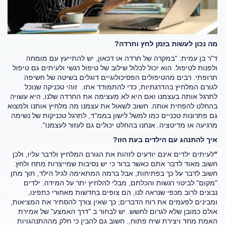
מה נכון לעשות בזמן לחץ וחרדה?
ד"ר בן עמית: "במקרה של חרדה או דכאון, יש להתייעץ עם מומחה
ולפנות לטיפול. הוא יכול לכלול שילוב של טיפול רגשי ולעיתים גם טיפול
תרופתי. רבים מהטיפולים הפסיכולוגיים דוגלים בשיטה של חשיפה
לגורם המלחיץ בהדרגתיות, כדי להתמודד אתו. זוהי טכניקה שנוכל
לתרגל אותה בעצמנו ואם היא לא מעצימה את החרדה שלנו, היא עשויה
בהחלט להפחית אותה. חשוב לשאול את עצמנו מה מלחיץ אותנו ולמצוא
גם פתרונות טכניים כמו למשל לישון בממ"ד, לתרגל טכניקות של נשימה
מרגיעה או מדיטציה. אנחנו בהחלט יכולים גם לעזור לעצמנו".
איך להתנהג עם הילדים בעת הזו?
"
לעיתים ילדים אינם יודעים לזהות את הגורם המלחיץ ולדבר עליו, ולכן
חשוב מאוד לדבר אתם כאשר ברור כי יש נסיבות שמייצרות מתח ולחץ.
חשוב לדבר על כך בפתיחות, אבל ברמה המתאימה לגיל הילד, תוך מתן
"מקום" לביטוי רגשות והכלתם, מבלי להלחיץ יתר על המידה. ילדים
נבונים לרוב מכפי שנראה לנו, הם צופים בחדשות מאחורי כתפינו,
ומבינים לפעמים את רוח הדברים; כך שאין צורך להסתיר את המציאות,
אולם כמובן שלא לגרום לחשש. יש לבחור ב "דרך האמצע" של אמירת
האמת מחד ויצירת שיח פתוח,. חשוב גם להבין כי חלק מההתנהגויות