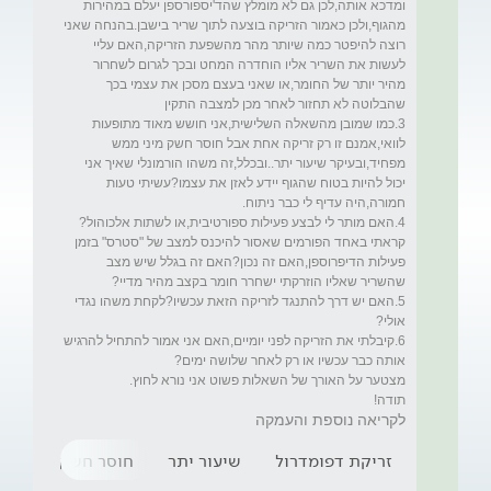
ומדכא אותה,לכן גם לא מומלץ שהד'יספורספן יעלם במהירות 
מהגוף,ולכן כאמור הזריקה בוצעה לתוך שריר בישבן.בהנחה שאני 
רוצה להיפטר כמה שיותר מהר מהשפעת הזריקה,האם עליי 
לעשות את השריר אליו הוחדרה המחט ובכך לגרום לשחרור 
מהיר יותר של החומר,או שאני בעצם מסכן את עצמי בכך 
3.כמו שמובן מהשאלה השלישית,אני חושש מאוד מתופעות 
לוואי,אמנם זו רק זריקה אחת אבל חוסר חשק מיני ממש 
מפחיד,ובעיקר שיעור יתר..ובכלל,זה משהו הורמונלי שאיך אני 
יכול להיות בטוח שהגוף יידע לאזן את עצמו?עשיתי טעות 
קראתי באחד הפורמים שאסור להיכנס למצב של "סטרס" בזמן 
פעילות הדיפרוספן,האם זה נכון?האם זה בגלל שיש מצב 
5.האם יש דרך להתנגד לזריקה הזאת עכשיו?לקחת משהו נגדי 
6.קיבלתי את הזריקה לפני יומיים,האם אני אמור להתחיל להרגיש 
תודה!
לקריאה נוספת והעמקה
זריקת דפומדרול
שיעור יתר
חוסר חשק מיני