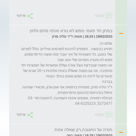
תגובה
שיתוף
במתן חד פעמי ממש לא נורא ואתה סתם נלחץ.
19/02/2010 | 18:24 | מאת: ד"ר טליה מרק
תרגיע בבקשה... ותפסיק להיכנס לפורמים אויליים. כולל לפורום 
שלי כמובן. כל השטויות על איך עובד ומה עושה הדיפרוספאן 
אני מקווה שנבדקת אצל אא"ג ושללו אפשרות של חומציות יתר 
מהקיבה. אני גם מקווה ששללו בעיות אלרגיות כי 10 שנים של 
ד"ר טליה מרק, מומחית ברפואת אף אוזן וגרון, מכשירי שמיעה, 
מנהלת רפואית, אופקים איכות השמיעה, להזמנת תור 03-
5272477, 04-6225223

תגובה
שיתוף
תודה על התגובה,רק שאלה אחת
19/02/2010 | 18:29 | מאת: רועי