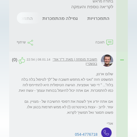
בתודה מראש
לקריאה נוספת והעמקה
התמכרויות
גמילה מהתמכרות
התמכרות לאינטר
תגובה
שיתוף
(0)
תשובת מומחה | מאת: ד"ר אודי
08.01.14 | 22:54
בונשטיין
המשפט הזה "ואני לא מחפש תשובה של "לך לטיפול בלה בלה 
בלה"... " די סגר אופציות. הגישה הטיפולית היא להתייחס לזה 
אם אתה יודע איך לשנות את דפוסי החשיבה של - מצויין. גם 
עוזר. לרוב - עצות באינטרנט (!) לא ממש תורמות בכגון אלו. 
אודי
054-4776718