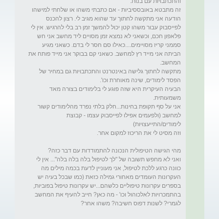
זה מתבטא באובססיביות - אם כתבתי משהו או שלחתי למישהו 
הודעה אני מתקשה לחתוך עד שהוא מגיב לי. רצון להכנס 
לפייסבוק עבור משהו קטן יכול להמשך זמן רב בלי להרגיש. אין לי 
פלאפון חכם, וכשאני לא נמצא זמן מסויים ליד מחשב אני חש 
סממני קריז מסויימים....כאילו סם חסר לי בדם. כשאני מגיע 
הביתה אני מייד רץ למחשב. כשאני קם בבוקר אני מייד פותח את 
מתקשה לחתוך גלישה באינטרנט והתכתבויות גם במחיר של 
הבעיה העיקרית היא שזה פוגע לי בלימודים בצורה מאד 
אני על סף תקופת בחינות...חלק בלתי נפרד מהלימודים קשור 
למחשב (ולפעמים אפילו לפייסבוק עצמו - קבוצת 
ואני לא מחפש תשובה של "לך לטיפול בלה בלה בלה"... אין לי 
כוונה כרגע ללכת לטיפול, אני מעוניין לדעת בכמה מילים מה 
העקרונות העומדים מאחורי גמילה כזאת (כמו שבכל בעיה יש 
בספרים עקרונות טיפוליים כלשהם...יש עקרונות טיפול בפוביות, 
בהתמכרויות לאלכוהול וכו' - מה כאן? חייב להעיף את המחשב 