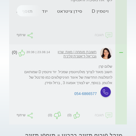
ויטמין D
סידן ציטראט
יוד
תוסף חומצה פול
תגובה
שיתוף
(0)
תשובת מומחה | מאת: שרון
23.08.14 | 20:36
גבריאל-דיאטנית קלינית
חשוב מאוד לצרוך מולטיוטמין שמכיל  יוד וויטמין D שמותאם 
להמלצות החדשות של איגוד הגיניקולוגים כמו פרנטל של 
אלטמן. בנוסף, יש לצורך אומגה 3 , ברזל וסידן. 
054-6866577
תגובה
(0)
(0)
שיתוף
מנהל פורום תזונה בהריון - תוספי תזונה