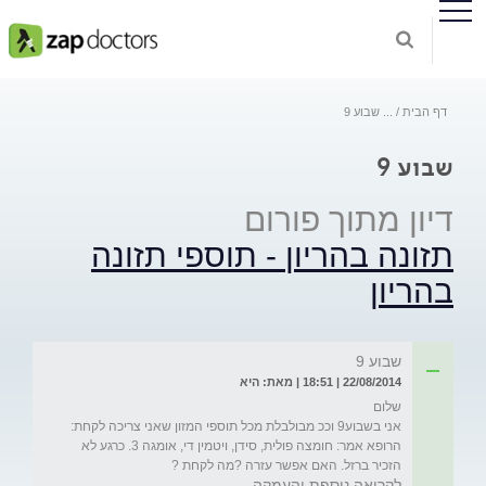
דף הבית
...
שבוע 9
שבוע 9
דיון מתוך פורום
תזונה בהריון - תוספי תזונה
בהריון
שבוע 9
22/08/2014 | 18:51 | מאת: היא
אני בשבוע9 וככ מבולבלת מכל תוספי המזון שאני צריכה לקחת: 
הרופא אמר: חומצה פולית, סידן, ויטמין די, אומגה 3. כרגע לא 
הזכיר ברזל. האם אפשר עזרה ?מה לקחת ?
לקריאה נוספת והעמקה