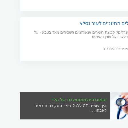
ים החיוניים לעור נפלא
מהם המינרלים? קבוצת חומרים אנאורגניים השכיחים מאד בטבע - על
לעור ועל אופן השימוש
ד"ר מיכל לזרוביץ N.D, נטורופתית, אחות מוסמכת, B.A בסיעוד, M.A. במערכות
31/08/20
 מרפא, תזונה טבעית, תוספי מזון , אירידולוגיה וקוסמטיקה טבעית
טומוגרפיה ממוחשבת של הלב
איך עושים CT ללב? כיצד הסקירה תורמת
לאבחון...