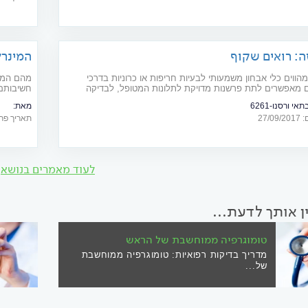
ה: רואים שקוף
המינרל
מהווים כלי אבחון משמעותי לבעיות חריפות או כרוניות בדרכי
 מאפשרים לתת פרשנות מדויקת לתלונות המטופל, לבדיקה
חשיבותם 
בדיקות המעבדה
י ורסנו-6261
מאת:
27/
תאריך פרסום: 05
בריאות, צמחי
לעוד מאמרים בנושא
ין אותך לדעת...
טומוגרפיה ממוחשבת של הראש
מדריך בדיקות רפואיות: טומוגרפיה ממוחשבת
של...