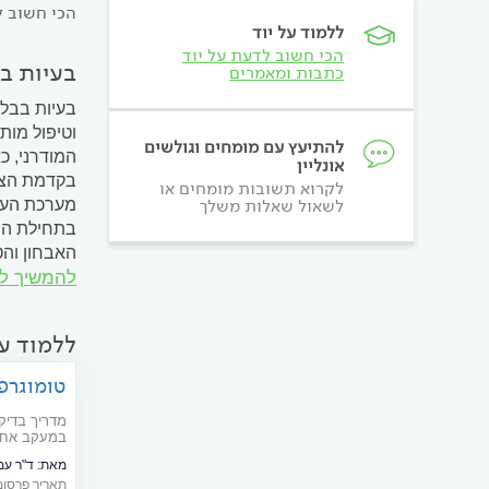
הכי חשוב ל
ללמוד על יוד
הכי חשוב לדעת על יוד
בעיות בב
כתבות ומאמרים
בעיות בבלו
וטיפול מות
להתיעץ עם מומחים וגולשים
המודרני, 
אונליין
בקדמת הצוו
לקרוא תשובות מומחים או
לשאול שאלות משלך
מערכת העיכ
בתחילת המח
האבחון והט
להמשיך ל
חשיבותה ל
ללמוד עו
טומוגרפ
מדריך בדיק
במעקב אחר ש
לבדיקה והאם
מאת:
ד"ר עמ
תאריך פרסום: 06/2014