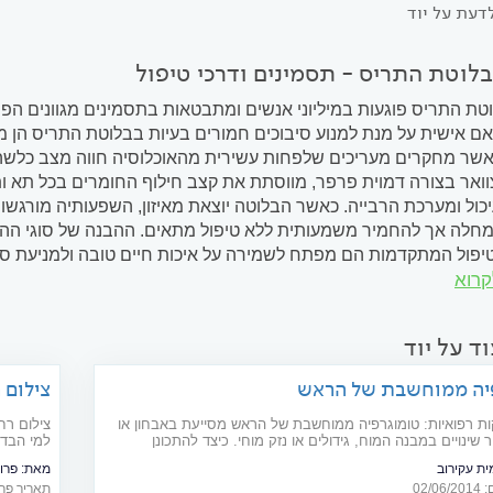
דעת על יוד
לוטת התריס - תסמינים ודרכי טיפול
טת התריס פוגעות במיליוני אנשים ומתבטאות בתסמינים מגוונים הפו
אם אישית על מנת למנוע סיבוכים חמורים בעיות בבלוטת התריס הן מ
כאשר מחקרים מעריכים שלפחות עשירית מהאוכלוסיה חווה מצב כלשה
אר בצורה דמוית פרפר, מווסתת את קצב חילוף החומרים בכל תא ותא
ול ומערכת הרבייה. כאשר הבלוטה יוצאת מאיזון, השפעותיה מורגשות
לה אך להחמיר משמעותית ללא טיפול מתאים. ההבנה של סוגי ההפר
יפול המתקדמות הם מפתח לשמירה על איכות חיים טובה ולמניעת סיב
קרוא
מערכות הגוף? בלוטת התריס ממוקמת...
ד על יוד
יה ממוחשבת של הראש
צילום 
ות רפואיות: טומוגרפיה ממוחשבת של הראש מסייעת באבחון או
צילום רח
ינויים במבנה המוח, גידולים או נזק מוחי. כיצד להתכונן
למי הבדי
 יש בה סיכון?
ית עקירוב
מאת:
פרו
02/
תאריך פרסום: 14