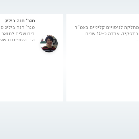
חר קבלת הסבר.
ה אין טיפול או טיפול
כללותה. פורום זה ייתן
במטופלים בישראל. .
מגר' חנה ביליג
קחת. מנהלת המחלקה לניסויים קליניים באמ"ר
מגר' חנה ביליג ס
ובתראפיות מתקדמות, למעלה מ-4 שנים בתפקיד. עבדה כ-10 שנים
בירושלים לתואר 
.
הר-הצופים ובשערי צדק וכן