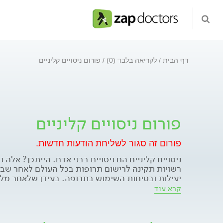
דף הבית
לקריאה בלבד (0)
פורום ניסויים קליניים
פורום ניסויים קליניים
פורום זה סגור לשליחת הודעות חדשות.
ניסויים קליניים הם ניסויים בבני אדם. הייתכן? אלה נ
רשויות תקינה לרישום תרופות בכל העולם לאחר שבנ
יעילות ובטיחות השימוש בתרופה. בעידן שלאחר מל
התגבשו כללים לפיהם ניתן לבצע ניסויים בבני אדם. 
קרא עוד
תשתיות בסיס. הראשונה, ועדה אתית ידועה שתפקיד
בטיחות ורווחת המשתתפים המגויסים לניסוי, חייב
המחקר. בארץ הוועדה נקראת "ועדת הלסינקי". הש