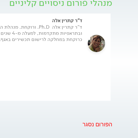
מנהלי פורום ניסויים קליניים
מרצונו החופשי על הסכמה להשתתף בניסוי, זאת לא
המשתתף בניסויים הקליניים יכול לחפש מזור למחלה ל
קודם לא אפקטיבי, או מוכן להתגייס לרווחת החברה ב
מענה לשאלות הציבור הרחב בנושא ניסויים קליניים 
ד"ר קתרין אלה
ד"ר קתרין אלה  Ph.D. ורו
כרוקחת במחלקה לרישום תכשירים באגף..
הפורום נסגר