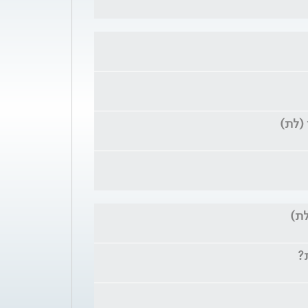
(לת)
לת)