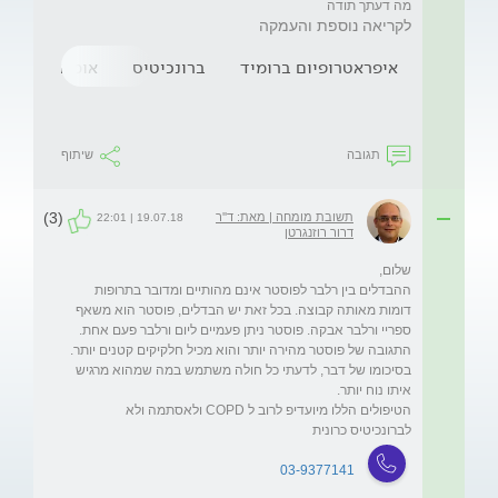
מה דעתך תודה 
לקריאה נוספת והעמקה
איפראטרופיום ברומיד
ברונכיטיס
אומגה 3
מ
תגובה
שיתוף
(3)
תשובת מומחה | מאת: ד''ר
19.07.18 | 22:01
דרור רוזנגרטן
ההבדלים בין רלבר לפוסטר אינם מהותיים ומדובר בתרופות 
דומות מאותה קבוצה. בכל זאת יש הבדלים, פוסטר הוא משאף 
ספריי ורלבר אבקה. פוסטר ניתן פעמיים ליום ורלבר פעם אחת. 
התגובה של פוסטר מהירה יותר והוא מכיל חלקיקים קטנים יותר. 
בסיכומו של דבר, לדעתי כל חולה משתמש במה שמהוא מרגיש 
הטיפולים הללו מיועדיפ לרוב ל COPD ולאסתמה ולא 
לברונכיטיס כרונית
03-9377141