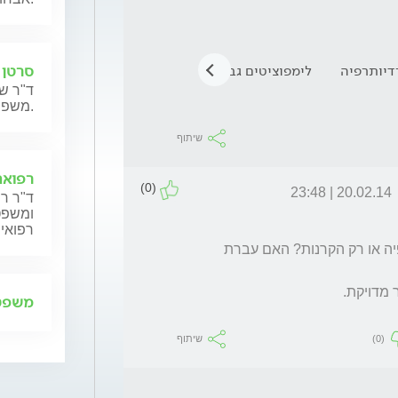
סרטן 
דיותרפיה
לימפוציטים גבוהים
השתלת מח עצם
לויקופני
ד"ר שנ
משפחותיהם.
שיתוף
רפואה
(0)
20.02.14 | 23:48
ד"ר רן
ומשפט,
רפואית
מאיזה גידול  סבלת?  האם קיבלת גם כימותרפיה או רק הקרנות? האם עברת  
משפט 
(0)
שיתוף