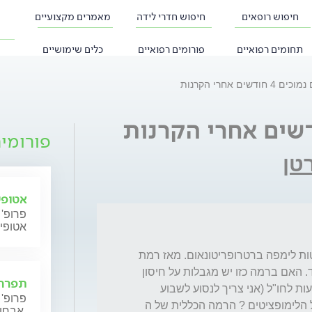
חיפוש רופאים
חיפוש חדרי לידה
מאמרים מקצועיים
תחומים רפואיים
פורומים רפואיים
כלים שימושיים
דשים אחרי הקרנות
פורומי
טן
אטופי
פרופ' 
אטופי
לפני כארבעה חודשים עברתי הקרנות של בלוטות לימפה ברטרופריטונאום. מאז רמת 
הלימפוציטים שלי נעה בתחום 0.54-0.58 בלבד. האם ברמה כזו יש מגבלות על חיסון 
תפרחת
של ילדי בחיסון פעיל (חיסון גיל שנה) או על נסיעות לחו"ל (אני צריך לנסוע לשבוע 
פרופ' 
עבודה בבנגקוק). האם יש צפי להתאוששות של הלימופציטים ? הרמה הכללית של ה 
אבחון וטיפול.