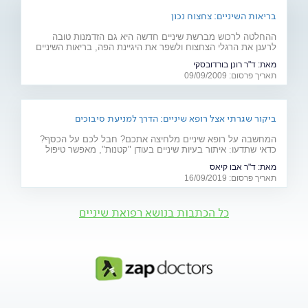
בריאות השיניים: צחצוח נכון
ההחלטה לרכוש מברשת שיניים חדשה היא גם הזדמנות טובה
לרענן את הרגלי הצחצוח ולשפר את היגיינת הפה, בריאות השיניים
והחניכיים. מדריך לניקיון הפה
מאת:
ד"ר רונן בורדובסקי
תאריך פרסום: 09/09/2009
ביקור שגרתי אצל רופא שיניים: הדרך למניעת סיבוכים
המחשבה על רופא שיניים מלחיצה אתכם? חבל לכם על הכסף?
כדאי שתדעו: איתור בעיות שיניים בעודן "קטנות", מאפשר טיפול
מהיר, זול ופחות כואב. הקפידו על ביקורת תקופתית אצל רופא
מאת:
ד"ר אבו קיאס
השיניים ועל ניקוי על ידי שיננית
תאריך פרסום: 16/09/2019
כל הכתבות בנושא רפואת שיניים