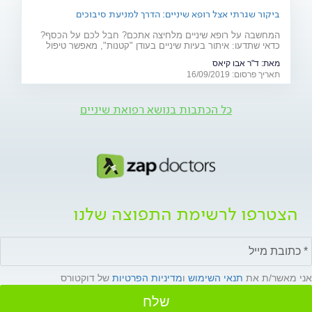
ביקור שגרתי אצל רופא שיניים: הדרך למניעת סיבוכים
המחשבה על רופא שיניים מלחיצה אתכם? חבל לכם על הכסף?
כדאי שתדעו: איתור בעיות שיניים בעודן "קטנות", מאפשר טיפול
מהיר, זול ופחות כואב. הקפידו על ביקורת תקופתית אצל רופא
מאת:
ד"ר אבו קיאס
השיניים ועל ניקוי על ידי שיננית
תאריך פרסום: 16/09/2019
כל הכתבות בנושא רפואת שיניים
הצטרפו לרשימת התפוצה שלנו
אני מאשר/ת את
תנאי השימוש
ו
מדיניות הפרטיות
של דוקטורס
שלח