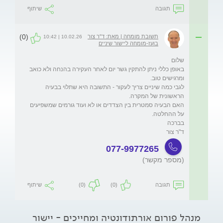
תגובה
שיתוף
(0)
תשובת מומחה | מאת: ד"ר צור
10.02.26 | 10:42
בועז-מומחה ליישור שיניים
באופן כללי ניתן להתקין גשר יום לאחר העקירה בהנחה ולא כואב 
לגבי כמה שיניים צריך לעקור - התשובה היא שתלוי בבעיה 
האם הבעיה סמטרית בין הצדדים או לא ועוד גורמים שמשפיעים 
ד"ר צור
077-9977265
(מספר מקשר)
תגובה
(0)
(0)
שיתוף
מנהל פורום אורתודונטיה ומחייכים - יישור