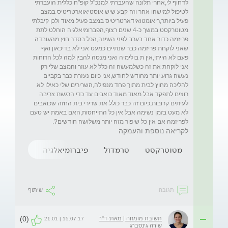
לדחוף לי,אחרי תלונה שהעברתי למנכ"ל קופ"ח כללית הועברתי 
לטיפול למישהו אחר וזה קבע שיש אוסטיאוארטריטיס במצב 
פעיל ביותר,ריאומטואידארטריטיס במצב פעיל מאוד ולכן קיבלתי 
מטוטרקסט במשך כ-4 שנים רצוף,הפברומיאלגיה הוחלט לתת 
פריזמה כדור אחד בערב לפני השינה,הכל בסדר חוץ מהעובדה 
שאני לוקחת פריזמה כבר שנתיים כמעט אני לא בדיכאון ואף 
פעם לא הייתי,אין ת בולימיה ואני מנסה להבין למה לכל הרוחות 
אני לוקחת את זה כשלמעשה זה כלל לא עוזר והמצב שלי רק 
נעשה גרוע יותר מחודש לחודש,אני כיום נעזרת כבר בקביים 
להליכה מחוץ לבית מתוך פחד מנפילה,השרירים שלי כאילו לא 
רוצים לתפקד אבל מאוד מאוד כואבים עד כדי הרגשת צריבה 
לעיתים קרובות,כיום זה כבר כולל את שרירי בית החזה שכואבים 
לא מעט בזמן נשימה אבל אין כל התייחסות,האם באמת יש טעם 
לפריזמה אם אין כל שיפור מזה יותר משלושה חודשים?.
לקריאה נוספת והעמקה
מטוטרקסט
טרמדול
פיברומיאלגיה
פריזמה
תגובה
שיתוף
(0)
תשובת מומחה | מאת: ד"ר
15.07.17 | 21:01
שירה גינסברג