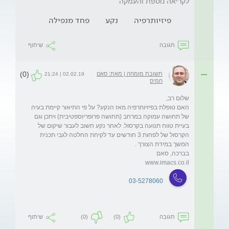
לקריאה נוספת והעמקה
פיזיותרפיה
נקע
פחד מנפילה
תגובה
שיתוף
(0)
תשובת מומחה | מאת: סאם
02.02.19 | 21:24
חמיס
האם טופלת בפיזיותרפיה מאז הנקע? על פי התיאור קיימת בעיה 
של תחושה עמוקה במרחב (תחושה פרופריוספטיבית) ויתכן וגם 
בעיית טווח תנועה בקרסול. לאחר נקע חשוב לעבור שיקום של 
הקרסול של לפחות 3 חודשים עד לקיחת החלטה לגבי תכנית 
www.imacs.co.il
03-5278060
תגובה
(0)
(0)
שיתוף