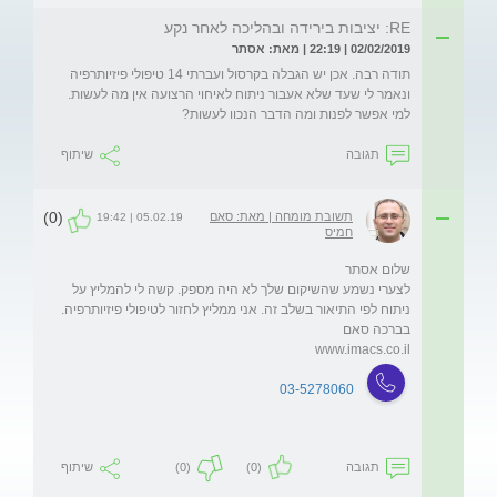
RE: יציבות בירידה ובהליכה לאחר נקע
02/02/2019 | 22:19 | מאת: אסתר
תודה רבה. אכן יש הגבלה בקרסול ועברתי 14 טיפולי פיזיותרפיה 
ונאמר לי שעד שלא אעבור ניתוח לאיחוי הרצועה אין מה לעשות. 
למי אפשר לפנות ומה הדבר הנכוו לעשות? 
תגובה
שיתוף
(0)
תשובת מומחה | מאת: סאם
05.02.19 | 19:42
חמיס
לצערי נשמע שהשיקום שלך לא היה מספק. קשה לי להמליץ על 
www.imacs.co.il
03-5278060
תגובה
(0)
(0)
שיתוף