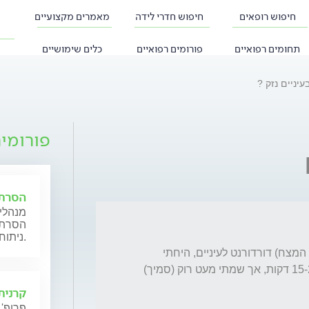
חיפוש רופאים
חיפוש חדרי לידה
מאמרים מקצועיים
תחומים רפואיים
פורומים רפואיים
כלים שימושיים
עיניים נזק ?
פורומי
הסרת 
מנהלי 
הסרת מ
ניתוחיים במגוון שיטות.
הותז לעיניי באופן חצי ישיר (נטייה למעלה כלפי המצח) דורדורנט לעיניים, היחתי 
במקום שלא הייתי יכול לשטןף אותן במשך כ15-20 דקות, אך שמתי מעט רוק (סמיך) 
קרנית
פרופ' 