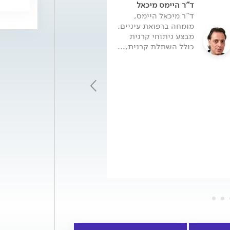
ד"ר היימס מיכאל
פרופ' מייקל מימו
ד"ר מיכאל היימס,
פרופסור מייקל מי
מומחה ברפואת עיניים.
מנהל מרפאת עין
מבצע ניתוחי קרנית
קבוצת ד"ר לוינגר
כולל השתלת קרנית,...
מרכזים רפואיים,.
המשך >
*2536