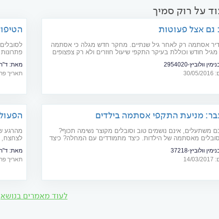
ד על רוק סמיך
גם אצל פעוטות
הטיפול
יר אסתמה רק לאחר גיל שנתיים. מחקר חדש מגלה כי אסתמה
לסובלים 
גיל חודש וכוללת בעיקר התקפי שיעול חוזרים ולא רק צפצופים
פתרונות 
ין וולוביץ-2954020
מאת:
ד"ר
30/
תאריך פרסום: 07
בר: מניעת התקפי אסתמה בילדים
הפעולו
ם משתעלים, אינם נושמים טוב וסובלים מקוצר נשימה תכוף?
מהרגע שה
סובלים מאסתמה של הילדות. כיצד מתמודדים עם המחלה? כיצד
לצחצח, ל
משפיע?
כרמון וד"
מין וולוביץ-37218
מאת:
ד"ר
אפשר לשמ
14/
תאריך פרסום: 22
לעוד מאמרים בנושא