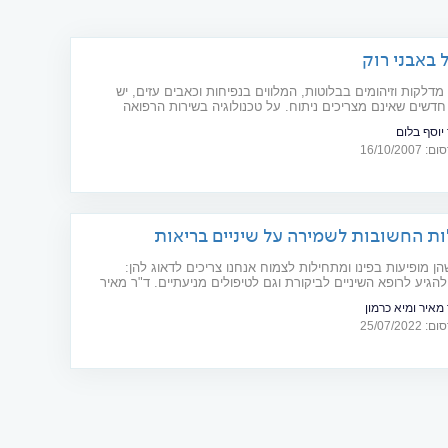
 באבני רוק
מדלקות וזיהומים בבלוטות, המלווים בנפיחות וכאבים עזים, יש
חדשים שאינם מצריכים ניתוח. על טכנולוגיה בשירות הרפואה
 יוסף בלום
16/10/20
ת החשובות לשמירה על שיניים בריאות
ן מופיעות בפינו ומתחילות לצמוח אנחנו צריכים לדאוג להן:
הגיע לרופא השיניים לביקורת וגם לטיפולים מניעתיים. ד"ר מאיר
ר מיא כרמון, בעלי קליניקה לטיפולי שיניים בנתניה, מסבירים איך
 מאיר ומיא כרמון
ור לאורך זמן על שיניים בריאות
25/07/20