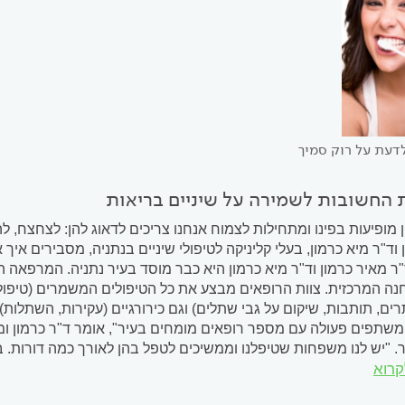
דעת על רוק סמיך
 החשובות לשמירה על שיניים בריאות
מופיעות בפינו ומתחילות לצמוח אנחנו צריכים לדאוג להן: לצחצח, להג
 וד"ר מיא כרמון, בעלי קליניקה לטיפולי שיניים בנתניה, מסבירים א
 המרכזית. צוות הרופאים מבצע את כל הטיפולים המשמרים (טיפול ב
רים, תותבות, שיקום על גבי שתלים) וגם כירורגיים (עקירות, השתלות)
משתפים פעולה עם מספר רופאים מומחים בעיר", אומר ד"ר כרמון ומ
ר. "יש לנו משפחות שטיפלנו וממשיכים לטפל בהן לאורך כמה דורות. 
קרוא
משתמשים בכלים, בחומרים ובטכנולוגיות מתקדמות ומקפידים להישאר 