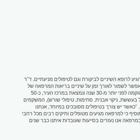
יע לרופא השיניים לביקורת וגם לטיפולים מניעתיים. ד"ר
יך אפשר לשמור לאורך זמן על שיניים בריאות המרפאה של
הרופאים ד"ר מאיר כרמון וד"ר מיא כרמון היא כבר מוסד בעיר נתניה. המרפאה הוקמה לפני יותר מ-30 שנה ונמצאת במרכז העיר, כ-50
עששת, ניקוי אבנית, סתימות, טיפולי שורש), המשקמים
. "כאשר יש צורך בטיפולים מסובכים במיוחד, אנחנו
וסיף כי למרפאה מגיעים מטופלים ותיקים רבים מכל רחבי
במרפאה אנו נעזרים בסייעות שעובדות איתנו כבר שנים
מעודכנים בכל...