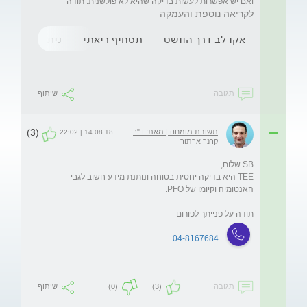
ואם יש אפשרות לעשות בדיקה שהיא לא פולשנית. תודה
לקריאה נוספת והעמקה
אקו לב דרך הוושט
תסחיף ריאתי
ניתוחים אורטו
תגובה
שיתוף
(3)
תשובת מומחה | מאת: ד"ר
14.08.18 | 22:02
קרנר ארתור
TEE היא בדיקה יחסית בטוחה ונותנת מידע חשוב לגבי 
תודה על פנייתך לפורום
04-8167684
תגובה
(3)
(0)
שיתוף