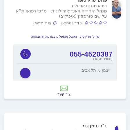
פרופ' מריו סופר
רופא מנתח אורולוג
מנהל היחידה האנדואורולוגית - מרכז רפואי ת"א
על שם סורסקין (איכילוב)
(0 דירוג ממוצע)
(0 חוות דעת)
פרופ' מריו סופר מקבל מטופלים במרפאות הבאות:
055-4520387
(מספר מקשר)
ויצמן 6, תל אביב
צור קשר
ד"ר נוימן גדי