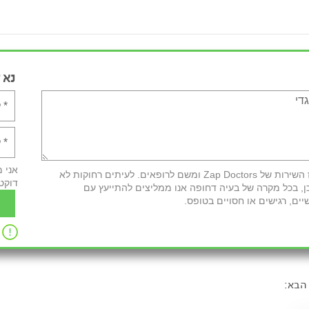
נא 
אני 
חשוב לדעת: לאחר מילוי הטופס פרטיך יועברו למרכז השירות של Zap Doctors ומשם לרופאים. לעיתים רחוקות לא
דוקט
ן, בכל מקרה של בעיה דחופה אנו ממליצים להתייעץ עם
יים, רגישים או חסויים בטופס.
הבא: