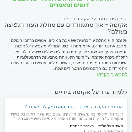
דומים ומאמרים
הכי חשוב לדעת על אקזמה בידיים
אקזמה - איך מתמודדים עם מחלת העור הנפוצה
בעולם?
אקזמה היא מחלת עור כרונית שפוגעת במיליוני אנשים ברחבי העולם
ומתבטאת בגירוד עז, אדמומיות ויובש. המחלה משפיעה על איכות
החיים באופן משמעותי אך קיימים טיפולים יעילים שיכולים להביא
להקלה ניכרת אקזמה של העור היא אחת מהבעיות הדרמטולוגיות
השכיחות ביותר במדינות המערב, כאשר מיליוני אנשים ברחבי העולם
מתמודדים עם התסמינים המטרידים שלה...
להמשיך לקרוא
ללמוד עוד על אקזמה בידיים
התחזית הקרובה: אובך - כמה הוא מזיק לבריאותנו?
אובך הוא תופעה בה נמצאים חלקיקים שונים כמו גרגרי חול ואבק באוויר
ומקשים על הראייה והנשימה. עונת האביב מאופיינת בשינויי מזג האוויר
ובימי אובך אפרוריים. במצב כזה, האוויר שאנחנו נושמים מלא באבק.
מאת:
מיכל הלפרין - מערכת דוקטורס
מערכות הגוף העיקריות שנפגעות מכך הן: מערכת הנשימה, העור
תאריך פרסום: 18/04/2021
ועיניים. 3 מומחים בתחומים אלה מסבירים למה זה קורה ואיך מצמצמים