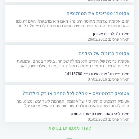
את הסיכוי לנזק בריאותי
אקזמה: מפריכים את המיתוסים
האם אקזמה נגרמת מחוסר היגיינה? האם היא מדבקת? האם זה נכון
שהסטרואידים הם התרופה היחידה ושהם מסוכנים לבריאות? כל מה
שחשוב לדעת
מאת:
ד"ר להבית אקרמן
תאריך פרסום: 29/02/2012
אקזמה כרונית של הידיים
אקזמה כרונית של הידיים היא מחלה שכיחה, בעיקר בנשים, שפוגעת
באיכות החיים. תסמיני המחלה כוללים גרד, אודם, שלפוחיות, כאב
ומוגבלות בפעילות הידיים. כך תטפלו
מאת:
~~פרופ' אריה אינגבר~~-14115780
תאריך פרסום: 07/02/2016
אטופיק דרמטיטיס - מחלה לכל החיים או רק בילדות?
אטופיק דרמטיטיס היא סוג של אקזמה, הגורמת לעור יבש ומציק. מה
גורם להתפרצותה והאם מחלת העור מופיעה גם אצל מבוגרים?
מאת:
ליהי גיאת - מערכת זאפ דוקטורס
תאריך פרסום: 01/02/2023
לעוד מאמרים בנושא