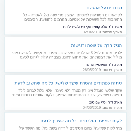
מדברים על אוטיזם
לקראת יום המודעות לאוטיזם, המצוין מדי שנה ב-2 לאפריל - כל
התשובות לכל השאלות על אוטיזם: הגורמים לתופעה, הסימנים
האופייניים, הטיפול המתאים וכל הכרוך בחיים עם אוטיזם
מאת:
ד"ר אלה קוזמינסקי נוירולוגית ילדים
תאריך פרסום: 02/04/2019
הגיל הרך: על שפה ורגישות
ילדים מתחת לגיל 3 או ילדים בעלי עיכוב שפתי, מתקשים להביע באופן
מילולי את רצונותיהם ואת תחושותיהם. מצב זה עלול לגרום לכעס
ולתסכול המתבטאים בבכי או בהתקפי זעם. מה כדאי לעשות במקרה
מאת:
ד"ר אפשטיין אורנה
כזה ומתי מדובר במצב חריג הדורש התייחסות? מדריך להורים
תאריך פרסום: 26/05/2019
ניתוח כפתורים והסרת שקד שלישי: כל מה שחשוב לדעת
שקד שלישי מוגדל אינו רק מטרד "לא נעים", אלא עלול לגרום לילד
פגיעה בשמיעה, עיכוב בהתפתחות השפה, דלקות אוזניים כרוניות ושינוי
במבנה הלסת. הורים, חוששים מהרדמה - ודוחים את הניתוח? שימו לב:
מאת:
ד"ר יוסף שם טוב
הנזק בעקבות הדחייה עלול להיות משמעותי
תאריך פרסום: 04/06/2019
לקות שמיעה הולכתית: כל מה שצריך לדעת
מהי לקות שמיעה? מהם הסימנים לירידה בשמיעה? מה הקשר של