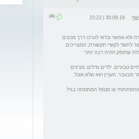
(4)
רשף
30.09.18 | 15:22
אני מניחה שהילד עבר אבחון התפתחותי, במידה ולא אפשר וכדאי לערכו דרך מכונים 
להתפתחות הילד. שם תוכלי לקבל תשובה באשר לחשד לקשיי תקשורת, המצריכים 
טיפולים ספציפיים וככל שיעשו מוקדם כך התועלת שתופק תהיה רבה יותר 
קחו בחשבון שייתכן ומדובר בשלבים התפתחותיים טבעיים. ילדים גדלים, מבינים 
יותר ובעקבות כך לפעמים נסגרים, חוששים יותר מבעבר. העניין הוא שלא אוכל 
אני מציעה לכם להתייעץ עם פסיכולוג/ית קליני/התפתחותי או מטפל המתמחה בגיל 