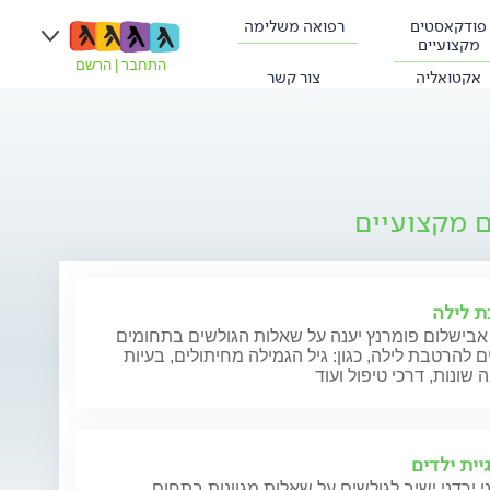
פודקאסטים
רפואה משלימה
מקצועיים
התחבר
|
הרשם
אקטואליה
צור קשר
ם מקצועיים
 לילה
 אבישלום פומרנץ יענה על שאלות הגולשים בתחומים
ם להרטבת לילה, כגון: גיל הגמילה מחיתולים, בעיות
שונות, דרכי טיפול ועוד
יית ילדים
י ירדני ישיב לגולשים על שאלות מגוונות בתחום