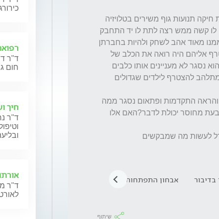
כירורג
לפני מספר חודשים הוא הראה ממש התקדמות חיקה תנועות גוף משירים בטלויזיה 
רצה לשחק עם חבר מהגן מה שבדרך כלל היה לו קשה ממש רצה לתת לו יד התחבק 
איתו נהנה בחברתו עם אחיניות שלי שגדולות ממנו מאוד אהב לשחק ולהיות בחברתן 
רפואת
שהיה רואה ילדים גדולים ממנו היה נהנה להצטרף אליהם היה רואה את הכלב של 
ד"ר דנ
השכנים ומשחק איתו לאחרונה מזה כחודשיים הוא נסגר לא מעניינים אותו כלבים 
חום גב
וחתולים פחות נהנה עם אחיניות שלי וכבר לא מתלהב להצטרף לילדים שגדולים 
מה שמטריד אותי שהוא כן עשה שינוי כן נפתח והראה התקדמות ופתאום נסגר ממה 
חיך ו
יכול להיות הקושי הזה האם זו בעיה רגישית שנובעת מחוסר יכולת לדבר?האם אלו 
ד"ר נח
וטיפול
ובליעה
אורתו
 בדיבור
אבחון התפתחותי
אופוריה
טיפול פסיכולוגי
א
ד"ר מנ
לאורטו
שיתוף