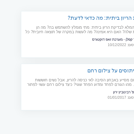
הריון ביתית: מה כדאי לדעת?
מלא לבדיקת הריון ביתית: מתי מומלץ להשתמש בה? מה הן
 שלה? האם היא אמינה? מה לעשות במקרה של תוצאה חיובית? כל
 לשאלות של הבודקת הביתית
 קפלן - מערכת זאפ דוקטורס
10/12/20
תוסים על צילום רחם
ם מסייע באבחון הסיבה לאי כניסה להריון, אבל נשים חוששות
 מהו הגורם לפחד ומדוע הפחד שגוי? כיצד צילום רחם עשוי לפתור
 הפריון?
' רבינוביץ ירון
01/01/20