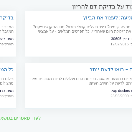
ד על בדיקת דם להריון
יעה: לעצור את הביוץ
בדיקת 
מניעה קיימים? כיצד פועלים קוטלי הזרע? מהו התקן ג'ינפיקס?
המדריך ה
 את "גלולת היום שאחרי"? כל הפרטים המלאים - על אמצעי
המגבלות
לותם
התשובות
רוזן-30605
מאת:
זהר
12/
תאריך פרסום: 22
 - בואו לדעת יותר
כל המי
וצרים כתוצאה מהאטה בזרימת הדם ועלולים להיות מסוכנים מאוד.
צילום רח
תם לדעת על האויב השקט
מהצילום.
את בעיית
zap
מאת:
פרופ
23/
תאריך פרסום: 17
לעוד מאמרים בנושא