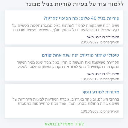
ללמוד עוד על בעיות פוריות בגיל מבוגר
פוריות בגיל 40 פלוס: מה הסיכוי להריון?
נשים רבות שמבקשות להפוך לאמהות בגיל מבוגר נתקלות בקשיים על
רקע המציאות הפיזיולוגית. ככל שהזמן חולף, המשימה נעשית מורכבת
וקשה יותר. מומחה לפוריות מסביר על הדרכים שמסייעות לעצור, במידה
מאת:
ד"ר רויבורט משה
מסוימת, את השעון הביולוגי
תאריך פרסום: 23/05/2022
טיפולי שימור פוריות: יפה שנה אחת קודם
הקריירה משגשגת ואת חוששת כי הריון בגיל צעיר ימנע ממך המשך
התקדמות מקצועית? כדאי לזכור את תקתוק השעון הביולוגי ולשקול
שימור פוריות. הקפאת עוברים נחשבת עדיפה על פני הקפאת ביציות.
מאת:
ד"ר רויבורט משה
סקירה מקיפה
תאריך פרסום: 13/05/2019
מקורות למידע נוסף
ברחבי העולם, ובעיקר בארה"ב, גוברת המודעות לבעיות הייחודיות של
נשים צעירות החולות בסרטן השד, אשר זוכות להתייחסות במסגרת
ארגונים שונים, באתרי אינטרנט ובספרים (בינתיים רק באנגלית).
תאריך פרסום: 13/10/2003
לעוד מאמרים בנושא