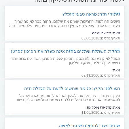
ניתוחי חזה: מראה טבעי מומלץ
השנים החולפות וההריונות עושים את שלהם, החזה כבר לא מה שהיה
פעם - והביטחון העצמי נפגע. אין סיבה למבוכה: ניתוחים פלסטיים בחזה
נחשבים נפוצים מאוד והתוצאות מעולות. באיזה סוג שתל כדאי לבחור?
מאת:
ד"ר אבי וינברג
ומדוע יש יתרון למראה הטבעי?
תאריך פרסום: 05/08/2018
מחקר: השתלת שתלים בחזה אינה מעלה את הסיכון לסרטן
הגודל לא קובע וגם לא מסכן- הסיכון ללקות בסרטן השד אינו גבוה יותר
כאשר ישנן שתלים, עמק הסיליקון
מאת:
נשים העוברות ניתוח להשתלת שתלים בחזה אינן חשופות יותר לסרטן השד, כך
תאריך פרסום: 09/11/2000
עולה ממחקר ארוך טווח שנעשה בארה"ב. עוד מגלה המחקר כי מחלת הסרטן
מאובחנת מאוחר יותר בנשים שעברו השתלה, משום שהבדיקות אינו מצליחות
רגע לפני הקיץ: כל מה שחשוב לדעת על הגדלת חזה
לאבחן גושים בשד שיש בה שתל, אולם שיעור התמותה נשאר זהה לזה של נשים
שלא עברו השתלה. היום כבר לא מתים...
הקיץ בפתח, וזה בדיוק הזמן לשלוף את החלומות מהמגרה ולפעול
להגשמתם. אם "הגדלת חזה" נכללת ברשימת החלומות שלך, חשוב
שתכירי את כל המידע הרלוונטי בנושא
מאת:
מרפאות מוסקונה
תאריך פרסום: 11/05/2020
שחזור שד: להתאים שיטה לאשה