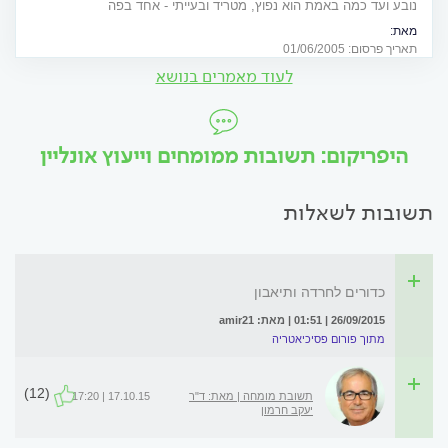
נובע ועד כמה באמת הוא נפוץ, מטריד ובעייתי - אחד בפה
מאת:
ד"ר יוסף שירי, M.D מומחה למחלות עור ומין ד"ר מיכל לזרוביץ N.D, נטורופתית,
תאריך פרסום: 01/06/2005
אחות מוסמכת, B.A בסיעוד, M.A. במערכות בריאות.
לעוד מאמרים בנושא
היפריקום: תשובות ממומחים וייעוץ אונליין
תשובות לשאלות
כדורים לחרדה ותיאבון
26/09/2015 | 01:51 | מאת: amir21
מתוך פורום פסיכיאטריה
(12)
תשובת מומחה | מאת: ד"ר
17.10.15 | 17:20
יעקב חרמון