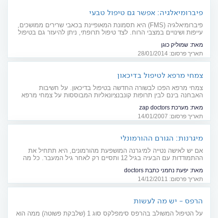
פיברומיאלגיה: אפשר גם טיפול טבעי
פיברומיאלגיה (FMS) היא תסמונת המאופיינת בכאבי שרירים ממושכים,
עייפות ושינויים במצבי הרוח. לצד טיפול תרופתי, ניתן להיעזר גם בטיפול
טבעי
מאת:
שמוליק כוגן
תאריך פרסום: 28/01/2014
צמחי מרפא לטיפול בדיכאון
צמחי מרפא הפכו לבשורה החדשה בטיפול בדיכאון. על חשיבות
האבחנה בינם לבין תרופות קונבנציונאליות המבוססות על צמחי מרפא
מאת:
מערכת zap doctors
תאריך פרסום: 14/01/2007
מיגרנות: הגורם ההורמונלי
אם יש לאישה נטייה למיגרנה המושפעת מהורמונים, היא תתחיל את
ההתמודדות עם הבעיה בגיל 12 ותסיים רק לאחר גיל המעבר. כל מה
שצריך לדעת על מיגרנות הורמונליות
מאת:
יפעת נחמני כתבת doctors
תאריך פרסום: 14/12/2011
הרפס - יש מה לעשות
על הטיפול המשולב בהרפס סימפלקס סוג 1 (שלבקת פשוטה) ממה הוא