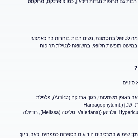
רבות גם תרופות נוגדות דיכאון, כמו ציפרלקס, סרוקסט
מה לטיפול בתסמונת, נשים רבות בוחרות בה כאמצעי
יעוט תופעות הלוואי, בהשוואה לנטילת תרופות
?
סיניים.
צמחים הידועים בספרות המקצועית כמפחיתי סף הכאב באופן משמעותי, כגון: ארניקה (Arnica), פלפלת
צמחים שהוכחו כנוגדי דיכאון וחרדה, כגון: פסיפלורה, היפריקום ((Hypericum, וולריאן ((Valeriana, מליסה (Melissa), רודיולה
):
שימוש במרכיבים הידועים בספרות כמפחיתי כאב, כגון: