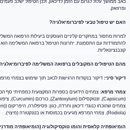
כאב ממושך עלול לגרום עם הזמן לדיכאון, ולכן הטיפול ישלב פעמים 
ופרוזאק.
האם יש טיפול טבעי לפיברומיאלגיה?
למרות מחסור במחקרים קליניים העוסקים ביעילות הרפואה המשלי
להתמודדות עם התסמונת. יתרונות הטיפול ברפואה המשלימה הוא במ
קונבנציונאליות.
מהם הטיפולים המקובלים ברפואה המשלימה לפיברומיאלגיה
דיקור סיני:
דיקור בנקודות הרגישות לכאב תוך שימוש בצמחי מרפא 
צמחי מרפא:
(Capsicum), זנטוקסילום (Zantoxylum), כורכום (Curcumin), ציפורני שטן (.(Harpagophytum
(Rodiola). צמחי המרפא מגיעים בכמוסות או בטנקטורה (מיצוי).
הומיאופתיה קלאסית והומו טוקסיקולוגיה (הומיאופתיה מודרנית