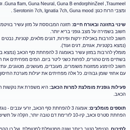
umeel
ומצבי הרוח כגון: Serotonin 7ch, Ignatia 7ch, Guna mood .
שינוי בתזונה ובאורח חיים:
תזונה המבוססת על מזון עשיר בוויטמיני
חשוב בשמירה על מצב גופני בריא יותר.
חשוב להרבות באכילת ירקות ופירות, דגנים מלאים, קטניות, נבטים 
(נמצא בקטניות, אגוזים, דגים ועוד).
מומלץ להרבות במזון עשיר באומגה 3 להפ
בשתיים מים טהורים, לפחות כשני ליטר ביום. המים מפחיתים את ה
חשוב להימנע ממזונות משומרים, מעובדים, מעושנים, מטוגנים, עתירי
עם אחוזי שומן גבוהים. כל אלה מפחיתים את יעילות מערכת החיסון
פעילות גופנית מומלצת למרות הכאב:
היא משפרת את נוקשות הש
הכאב.
תוספים מומלצים:
הפחתת סטרס וכאב, קיו-10 לזרימת דם טובה יותר, הקלה על תשישות ושיפור הובלת החמצן לגוף.
לסיכום,
הטיפול הטוב ביותר שונה ממטופלת למטופלת, ועל כן ההמל