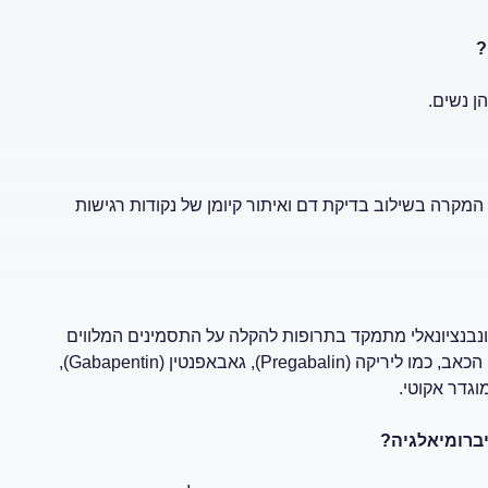
?
מקרה בשילוב בדיקת דם ואיתור קיומן של נקודות רגישות
ונבנציונאלי מתמקד בתרופות להקלה על התסמינים המלווים
אותה ובעיקר בתחושת הכאבים, למשל: תרופות המפחיתות את סף הכאב, כמו ליריקה (Pregabalin), גאבאפנטין (Gabapentin),
גדר אקוטי.
יברומיאלגיה?