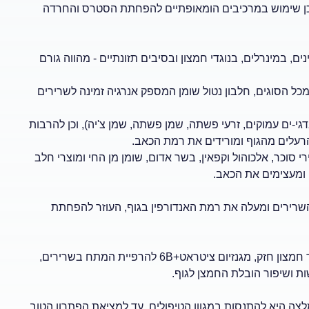
Guna flam, Guna Neural, Guna B endorphinZeel ,Tra. וכן שימוש במרכיבים הומאופתיים להפחתת הסטרס והחרדה
ם, במינרלים, בנוגדי חמצון ובסיבים תזונתיים - מהווה גורם
מכל הסוגים, חלבון נטול שומן המספק אנרגיה זמינה לשרירים
חתת סף הכאב (נמצא בדגי-ים עמוקים, זרעי פשתה, שמן פשתה, שמן צ'יה), וכן להרבות
רעלים מהגוף ומורידים את רמת הכאב.
 סוכר, אלכוהול וקפאין, בשר אדום, שומן מן החי ומוצרי חלב
 ומעצימים את הכאב.
רירים ומעלה את רמת האנדורפין בגוף, העוזר להפחתת
אומגה 3 להפחתת סף הכאב, זרעי ענבים - נוגד חמצון חזק, מגנזיום ציטראט+6B להרפיית המתח בשרירים,
צה היא להתנסות במגוון הטיפולים, עד למציאת הפתרון הטוב