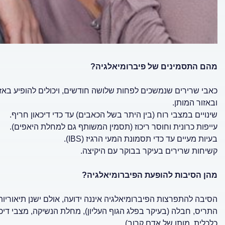
מהם התסמינים של פיברומיאלגיה?
כאבי שרירים שנמשכים לפחות שלושה חודשים, ויכולים להופיע באזור
ובאזור המותן.
שינויים במצבי רוח (בין היתר בשל הכאבים) עד כדי דיכאון חריף.
עייפות כרונית וחוסר ריכוז (תסמין המשותף גם למחלת היאפים).
בעיות מעיים עד כדי תסמונת המעי הרגיז (IBS).
קשיחות שרירים בעיקר בבוקר עם היקיצה.
מהן הסיבות להופעת הפיברומיאלגיה?
הסיבה להתפרצות הפיברומיאלגיה איננה ידועה, אולם ישנן תיאוריו
התריס, חבלה (בעיקר בפלג הגוף העליון), מחלת הנשיקה, מצבי דיכאון
כלכלית, מותו של אדם קרוב).