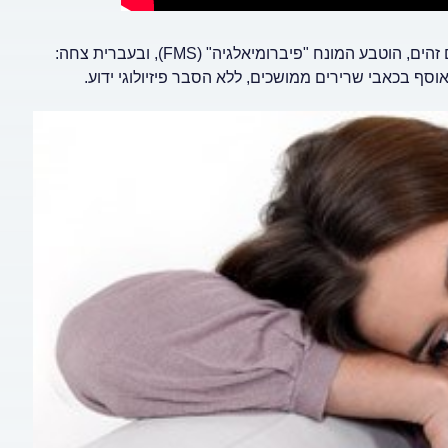
לאחר שבמשך שנים נאספו נתונים רבים מחולים שסבלו מתסמינים זהים, הוטבע המונח "פיברומיאלגיה" (FMS), ובעברית צחה:
סף בכאבי שרירים ממושכים, ללא הסבר פיזיולוגי ידוע.