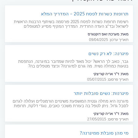
תרופות כשרות לפסח 2025 - המדריך המלא
רשימת תרופות כשרות לפסח 2025 פורסמה בשיתוף הרבנות הראשית
לישראל ובד"צ העדה החרדית. המדריך המקיף מסייע למטופלים
בבחירת תרופות כשרות לפסח בשמירה על הלכות החג תוך המשך
מאת:
מערכת זאפ דוקטורס
הטיפול הרפואי
תאריך עדכון: 09/04/2025
מיגרנה: לא רק נשים
גבר, כואב לך הראש? יכול מאוד להיות שמדובר במיגרנה, הנתפסת
בטעות כמחלה נשית. מה גורם למיגרנה? וכיצד מטפלים בה?
מאת:
ד"ר אריה קוריצקי
תאריך פרסום: 05/07/2015
מיגרנות: נשים סובלות יותר
מיגרנה היא מחלה גנטית המושפעת משינויים הורמונליים ועלולה לגרום
לסבל גדול. ניתן לטפל בה בעזרת משככי כאבים, נוגדי דלקת, תרופות
ייעודיות ורפואה משלימה
מאת:
ד"ר אריה קוריצקי
תאריך פרסום: 27/05/2015
מי מהן סובלת ממיגרנה?