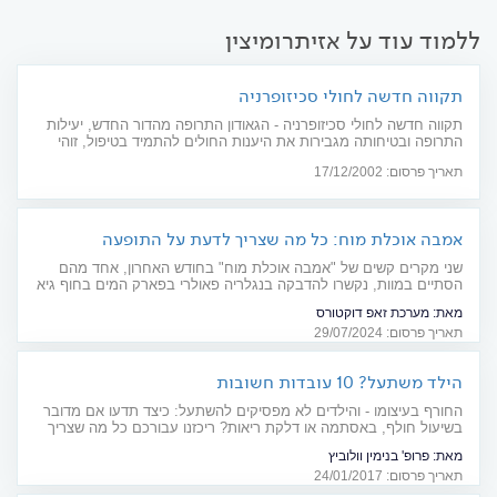
ללמוד עוד על אזיתרומיצין
תקווה חדשה לחולי סכיזופרניה
תקווה חדשה לחולי סכיזופרניה - הגאודון התרופה מהדור החדש, יעילות
התרופה ובטיחותה מגבירות את היענות החולים להתמיד בטיפול, זוהי
התרופה הראשונה מהדור החדש לטיפול בסכיזופרניה שאושרה למתן
תאריך פרסום: 17/12/2002
בזריקה בעת התקף, בנוסף לטיפול בכדורים.
אמבה אוכלת מוח: כל מה שצריך לדעת על התופעה
המדאיגה בישראל
שני מקרים קשים של "אמבה אוכלת מוח" בחודש האחרון, אחד מהם
הסתיים במוות, נקשרו להדבקה בנגלריה פאולרי בפארק המים בחוף גיא
בכנרת. בעקבות המקרים הקשים התעורר שאלות לגבי בטיחות מתקני
מאת:
מערכת זאפ דוקטורס
המים בישראל, הסיכונים ודרכי מניעת הזיהום
תאריך פרסום: 29/07/2024
הילד משתעל? 10 עובדות חשובות
החורף בעיצומו - והילדים לא מפסיקים להשתעל: כיצד תדעו אם מדובר
בשיעול חולף, באסתמה או דלקת ריאות? ריכזנו עבורכם כל מה שצריך
לדעת
מאת:
פרופ' בנימין וולוביץ
תאריך פרסום: 24/01/2017