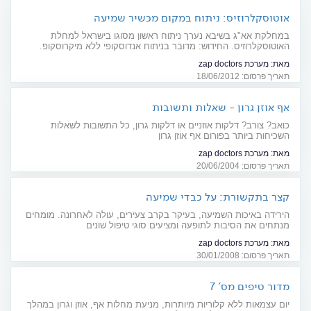
אוטוסקלרוזיס: ניתוח במקום מכשיר שמיעה
במחלקת אא"ג בשיבא נערך ניתוח ראשון מסוגו בישראל למחלת
האוטוסקלרוזיס. החידוש: מדובר בניתוח אנדוסקופי ללא מיקרוסקופ.
צרכנות רפואית
מאת:
מערכת zap doctors
תאריך פרסום: 18/06/2012
אף אוזן גרון - שאלות ותשובות
כואב? צורב? דלקות אוזניים או דלקות גרון, כל התשובות לשאלות
השכיחות ביותר בפורום אף אוזן גרון
מאת:
מערכת zap doctors
תאריך פרסום: 20/06/2004
קצר בתקשורת: על כבדי שמיעה
הירידה באיכות השמיעה, בעיקר בקרב צעירים, עולה לאחרונה. מומחים
מנתחים את הסיבות לתופעה ומציעים סוגי טיפול שונים
מאת:
מערכת zap doctors
תאריך פרסום: 30/01/2008
מדור טיפים מס' 7
יום עצמאות ללא קלוריות מיותרות, מניעת מחלות אף, אוזן וגרון במהלך