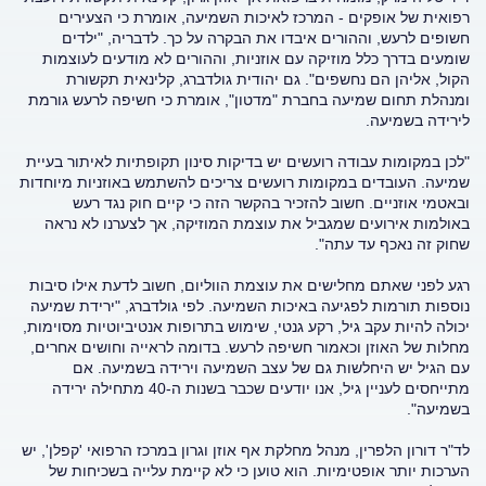
רפואית של אופקים - המרכז לאיכות השמיעה, אומרת כי הצעירים
חשופים לרעש, וההורים איבדו את הבקרה על כך. לדבריה, "ילדים
שומעים בדרך כלל מוזיקה עם אוזניות, וההורים לא מודעים לעוצמות
הקול, אליהן הם נחשפים". גם יהודית גולדברג, קלינאית תקשורת
ומנהלת תחום שמיעה בחברת "מדטון", אומרת כי חשיפה לרעש גורמת
לירידה בשמיעה.
"לכן במקומות עבודה רועשים יש בדיקות סינון תקופתיות לאיתור בעיית
שמיעה. העובדים במקומות רועשים צריכים להשתמש באוזניות מיוחדות
ובאטמי אוזניים. חשוב להזכיר בהקשר הזה כי קיים חוק נגד רעש
באולמות אירועים שמגביל את עוצמת המוזיקה, אך לצערנו לא נראה
שחוק זה נאכף עד עתה".
רגע לפני שאתם מחלישים את עוצמת הווליום, חשוב לדעת אילו סיבות
נוספות תורמות לפגיעה באיכות השמיעה. לפי גולדברג, "ירידת שמיעה
יכולה להיות עקב גיל, רקע גנטי, שימוש בתרופות אנטיביוטיות מסוימות,
מחלות של האוזן וכאמור חשיפה לרעש. בדומה לראייה וחושים אחרים,
עם הגיל יש היחלשות גם של עצב השמיעה וירידה בשמיעה. אם
מתייחסים לעניין גיל, אנו יודעים שכבר בשנות ה-40 מתחילה ירידה
בשמיעה".
לד"ר דורון הלפרין, מנהל מחלקת אף אוזן וגרון במרכז הרפואי 'קפלן', יש
הערכות יותר אופטימיות. הוא טוען כי לא קיימת עלייה בשכיחות של