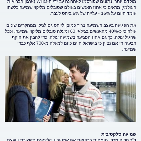
מוקדם יותר; נתונים שפורסמו לאחרונה על ידי ה-WHO (ארגון הבריאות
העולמי) מראים כי אחוז האנשים בעולם שסובלים מליקוי שמיעה כלשהו
עומד היום על 16% - עלייה של 6% ביחס לעבר.
את הפגיעה בעצב השמיעה צריך כמובן לייחס גם לגיל. ממחקרים שונים
עולה כי כ-40% מהאנשים בגילאי 60 ומעלה סובלים מליקוי שמיעה, וככל
שהגיל עולה, כך גם אחוז הפגיעה בשמיעה עולה. כדי להבין את היקף
הבעיה די אם נציין כי בישראל חיים כיום למעלה מ-700 אלף כבדי
שמיעה.
שמיעה סלקטיבית
ד"ר טליה מרק, מומחית ברפואת אף אוזן גרון, קלינאית תקשורת ויועצת