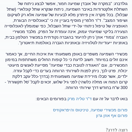
גולדברג: "במקרה של אובדן שמיעה חמור, אפשר לבצע ניתוח של
השתלת אלקטרודות באיבר השמיעה, ניתוח שנקרא שתל קוכלארי (שתל
שבלול). בכל מקרה אין פיתרון מלא לבעיות של שמיעה אלא רק לשיקום
ושיפור המצב". ד"ר הלפרין מוסיף בעניין זה כי "באוכלוסייה הבוגרת,
האופציה של טיפול ניתוחי על-ידי שתל השבלול, כפי שמומלץ לאוכלוסייה
הצעירה בליקוי שמיעתי עמוק, אינה עומדת על הפרק. מלבד מכשירי
הגברה 'צמודי אוזן' ניתן להיעזר בהגברה נקודתית במכשיר הטלפון בבית,
באוזניות ייעודיות לטלוויזיה ובאוזניות הגברה באולמות תיאטרון".
מכשירי השמיעה משפרים באופן משמעותי את איכות החיים, אך כאמור
אינם זולים במיוחד. חשוב לדעת כי כל קופות החולים משתתפות במימון
המכשירים, וגם "האגודה לטובת כבדי שמיעה" מסייעת לאנשים מיעוטי
יכולת. פרט לכך, ניתן לפנות לשירותי הרווחה בערים כדי לקבל עזרה.
ילדים, אשר סבלו מירידת שמיעה משמעותית (בדרך-כלל עקב דלקת
קרום המוח או מחלה כלשהי) לפני גיל שלוש, זכאים לקבל 'סל תקשורת' -
300 ש"ח בחודש דרך שירותי הרווחה.
בואו לדבר על זה עם
ד"ר טליה מרק
בפורומים הבאים:
פורום מכשירי שמיעה, טיניטוס והיפראקוזיס
פורום אף אוזן גרון
רוצה לדרג?