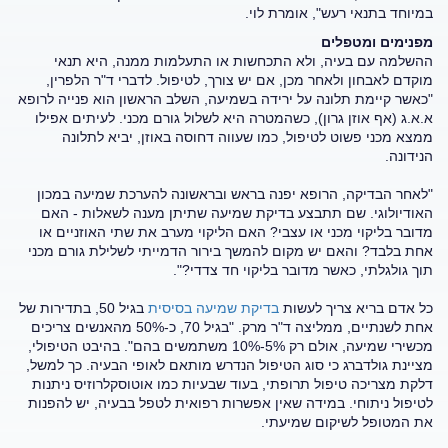
במיוחד בתנאי רעש", אומרת לוי.
מפנימים ומטפלים
ההשלמה עם בעיה, ולא התכחשות או התעלמות ממנה, היא תנאי
מוקדם לאבחון ולאחר מכן, אם יש צורך, לטיפול. לדברי ד"ר הלפרין,
"כאשר קיימת תלונה על ירידה בשמיעה, השלב הראשון הוא פנייה לרופא
א.א.ג (אף אוזן גרון), כשהמטרה היא לשלול גורם מכני. לעיתים אפילו
ממצא מכני פשוט לטיפול, כמו שעווה דחוסה באוזן, יביא לתלונה
הנידונה.
"לאחר הבדיקה, הרופא יפנה בראש ובראשונה להערכת שמיעה במכון
האודיולוגי. שם תתבצע בדיקת שמיעה שתיתן מענה לשאלות - האם
מדובר בליקוי מכני או עצבי? האם הליקוי מערב את שתי האוזניים או
אחת בלבד? והאם יש מקום להמשך בירור הדמייתי לשלילת גורם מכני
תוך גולגלתי, כאשר מדובר בליקוי חד צדדי?".
כל אדם בריא צריך לעשות
בדיקת שמיעה בסיסית
בגיל 50, בתדירות של
אחת לשנתיים, ממליצה ד"ר מרק. "בגיל 70, כ-50% מהאנשים צריכים
מכשירי שמיעה, אולם רק 5%-10% משתמשים בהם". בהיבט הטיפולי,
מציינת גולדברג כי סוג הטיפול הנדרש מותאם לאופי הבעיה. כך למשל,
דלקת מצריכה טיפול תרופתי, בעוד שבעיות כמו אוטוסקלרוזיס ניתנות
לטיפול ניתוחי. במידה שאין אפשרות רפואית לטפל בבעיה, יש להפנות
את המטופל לשיקום שמיעתי.