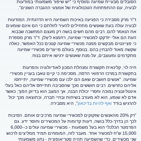
הסובלים מבעיית שמיעה ומוסיף כי "יש שיפור משמעותי במודעות
לבעיה, עם ההתפתחות הטכנולוגית של אמצעי ההגברה השונים".
ד"ר מרק מסבירה כי הפגיעה באיכות השמיעה היא הדרגתית. המודעות
לבעיה עולה בעת שאנשים מתחילים להעיר לזולתם כי הם אינם שומעים
את הנאמר להם. רבים מהם חשים בושה רק מעצם המחשבה שבבוא
העת הם אולי יזדקקו למכשירי שמיעה, רחמנא ליצלן. ד"ר מרק מספרת
כי פציינטים מבקשים ממנה מכשירי שמיעה קטנים ככל האפשר, כאלה
שקשה מאוד להבחין בהם. בנוסף, בעולם מייצרים מכשירי שמיעה
מתקדמים ומעוצבים, על-מנת שאנשים ירגישו איתם בנוח.
חיה לוי, קלינאית תקשורת ומנהלת המכון לאודיולוגיה והפרעות
בתקשורת במרכז הרפואי הדסה, מסכימה כי קיים טאבו בעניין מכשירי
שמיעה. "אנשים חושבים שאם הם ילכו עם מכשירי שמיעה, יתייחסו
אליהם כחרשים. רבים חוששים מכך שהסביבה תתייחס אליהם כאל בעלי
אינטליגנציה נמוכה וחסרי יכולת הבנה, אך המצב הוא בדיוק הפוך; כאשר
אדם לא שומע, הוא לא מעורב בשיחות ובחיי חברה, וכתוצאה מכך יכול
להרגיש בודד
ואף להיות בדיכאון
", היא מסבירה.
"רק 20% מהאנשים שזקוקים למכשירי שמיעה מרכיבים אותם. הסיבות
לכך הן בדרך-כלל בושה, דעות קדומות על המכשירים וחוסר ידע. גם
הפרמטר הכלכלי הוא בעל משמעות - מכשירי שמיעה עולים כ-6,000-
15,000 ש"ח למכשיר אחד. מעבר לזה, המומחים תמיד ממליצים לרכוש
שני מכשירים, כדי שהשמיעה תהיה סטריאופונית - נתון משמעותי