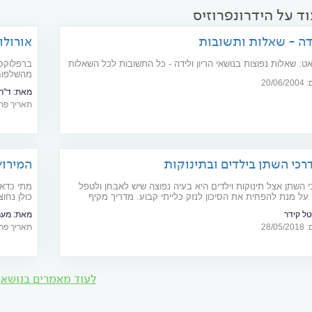
ד על הידרונפרוזיס
ידה - שאלות ותשובות
אורולו
: שאלות נפוצות בנושאי הריון ולידה - כל התשובות לכל השאלות
ברפלוקס 
מהשלפוחי
20/
מאת:
ד"ר
תאריך פרסום: 09
כי השתן בילדים ובתינוקות
המירוץ
השתן אצל תינוקות וילדים היא בעיה נפוצה שיש לאבחן ולטפל
מתי כדאי
 על מנת להפחית את הסיכון לנזק כלייתי קבוע. מדריך מקיף
כולן נחו
טל קידר
מאת:
מערכת s
28/
תאריך פרסום: 12
לעוד מאמרים בנושא