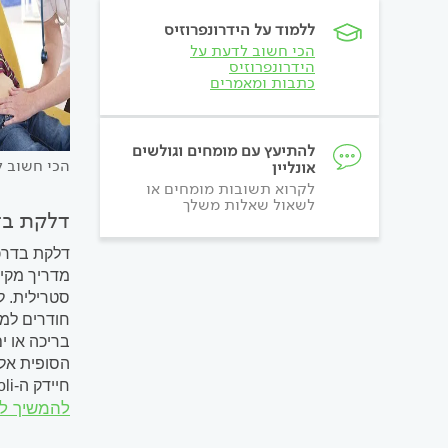
ללמוד על הידרונפרוזיס
הכי חשוב לדעת על
הידרונפרוזיס
כתבות ומאמרים
להתיעץ עם מומחים וגולשים
הכי חשוב ל
אונליין
לקרוא תשובות מומחים או
לשאול שאלות משלך
דלקת בד
דלקת בדרכי
מדריך מקיף
סטרילית. ל
חודרים למע
בריכה או י
הסופית אל 
חיידק ה-E.coli (אשריכיה קולי - Escherichia coli). ישנם חיידקי צואה נוספים, העלולים לגרום לדלקות בדרכי השתן, כגון:...
להמשיך ל