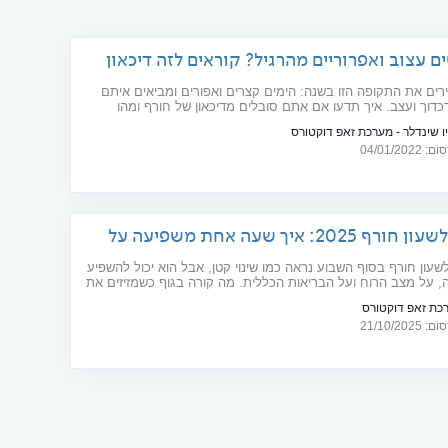
ם עצוב ואפרוריים מהרגיל? קוראים לזה דיכאון
ים את התקופה הזו בשנה: הימים קצרים ואפורים ומביאים איתם
דוך ועצב. איך תדעו אם אתם סובלים מדיכאון של חורף ומהו
חובת קריאה למדוכדכים
ו שינדלר - מערכת זאפ דוקטורס
04/01/20
מעבר לשעון חורף 2025: איך שעה אחת משפיעה על
ות?
עון חורף בסוף השבוע נראה כמו שינוי קטן, אבל הוא יכול להשפיע
, על מצב הרוח ועל הבריאות הכללית. מה קורה בגוף כשמזיזים את
ורה, מי נמצא בסיכון מוגבר ואיך אפשר להקל?
כת זאפ דוקטורס
21/10/20