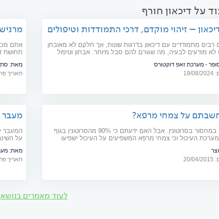
ד על דיכאון חורף
יכאון – זיהוי מוקדם, דרכי התמודדות וטיפולים
מרגישי
חורף
ם רבים מתמודדים עם דיכאון בדרגות שונות, אך חלקם לא מאובחן
אתם מכיר
 לא מודעים לבעיה, מה שגורם להם סבל מיותר. אבחון וטיפול
תחושת דכ
ולים לעזור להרגשה הרבה יותר טובה
הטיפול? 
סופר - מערכת זאפ דוקטורס
מאת:
סתי
19/
תאריך פרסום: 22
 חשבתם על צמחי מרפא?
הבריא
דיכאון קשור במחסור בסרוטונין. אבל האם ידעתם כי 90% מהסרוטונין בגוף
המעבר לש
רכת העיכול וכי צמחי מרפא המשפיעים על העיכול ישפיעו
על השינה
צב הדיכאון?
השעון אח
וצר
מאת:
מער
20/
תאריך פרסום: 25
לעוד מאמרים בנושא