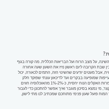
השינה, על מצב הרוח ועל הבריאות הכללית. מה קורה בגוף
ן שבת הקרובה ליום ראשון נזיז את השעון שעה אחורה
, אבל מעטים יודעים שהשינוי הזה, התמים לכאורה, יכול
יפות שמופיעה בבקרים ועד לדיכאון עונתי שפוקד חלק
מהאוכלוסיה - המעבר לשעון חורף הוא הרבה יותר מסתם שינוי טכני. בישראל, למרות האקלים הנוח יחסית, כ-2%-1% מהאוכלוסיה חווים
ר, מי נמצא בסיכון מוגבר ואיך אפשר להתכונן כדי לעבור
מוח פועל שעון פנימי מתוחכם שמכתיב לנו מתי לישון,