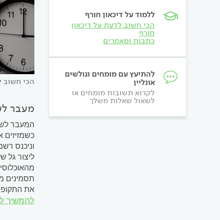
ללמוד על דיכאון חורף
הכי חשוב לדעת על דיכאון
חורף
כתבות ומאמרים
להתיעץ עם מומחים וגולשים
הכי חשוב ל
אונליין
לקרוא תשובות מומחים או
לשאול שאלות משלך
מעבר לשעון חורף 2025: א
המעבר לשעו
כשמזיזים א
וניכנס רשמ
ליצור גל ש
תסמינים מש
את התקופה 
להמשיך ל
מתי להתעור