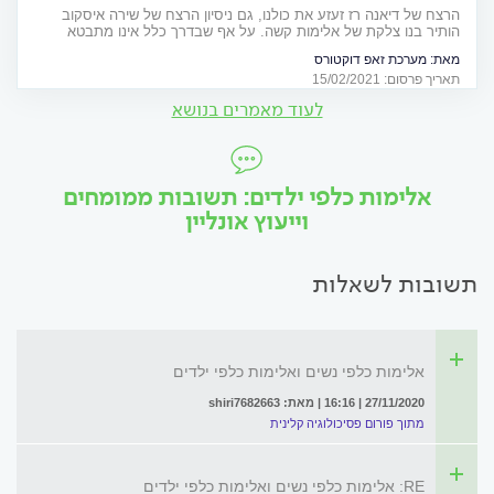
הרצח של דיאנה רז זעזע את כולנו, גם ניסיון הרצח של שירה איסקוב
הותיר בנו צלקת של אלימות קשה. על אף שבדרך כלל אינו מתבטא
באקטים של אלימות פיזית, דפוס התקשורת הפאסיבי-אגרסיבי הוא אלים
מאת:
מערכת זאפ דוקטורס
ותוקפני. כיצד נראים החיים לצד בן זוג פאסיבי-אגרסיבי, איך ניתן לזהות
תאריך פרסום: 15/02/2021
את הדפוס בשלבי היכרות ראשונים וכיצד מומלץ לנהוג מולו?
לעוד מאמרים בנושא
אלימות כלפי ילדים: תשובות ממומחים
וייעוץ אונליין
תשובות לשאלות
אלימות כלפי נשים ואלימות כלפי ילדים
27/11/2020 | 16:16 | מאת: shiri7682663
מתוך פורום פסיכולוגיה קלינית
RE: אלימות כלפי נשים ואלימות כלפי ילדים