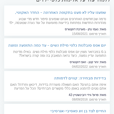
שמענו עליו לא מעט בתקופה האחרונה - החדר האקוטי,
למה הוא מיועד?
נדמה שבחודשים האחרונים אנחנו שומעים סיפור חדש מדי שבוע.
מהדורות החדשות נפתחות בידיעות מזעזעות על עוד נערה שנאנסה, ילד
נוסף שעבר התעללות ואישה שהותקפה מינית. התמונה עגומה מאד.
מאת:
נעמי נתן - מערכת דוקטורס
פגיעה מינית עשויה להביא להפרעות שינה וחרדה ואף לנטיות אובדניות
תאריך פרסום: 15/08/2021
והטראומה, עלולה להתעורר גם לאחר שנים. לא מספיק יודעים, אבל
בדיוק לשם כך, מפעילים מספר בתי חולים בארץ "חדרים אקוטיים",
שמטרתם להיות השלב הראשון בטיפול בקורבנות
יום אפס סובלנות כלפי מילת נשים - עד כמה התופעה נפוצה
בעולם וכיצד נאבקים בה?
ב-6 בפברואר מצוין יום אפס סובלנות כלפי מילת נשים. באילו מדינות
התופעה עדיין נפוצה, כיצד נראה המאבק בה ומה קורה בישראל?
מאת:
זהר קטן - זאפ דוקטורס
תאריך פרסום: 04/02/2022
בדידות מבחירה: קווים לדמותה
איפה אתם בחגים? האם השאלה מעוררת בדידות, דיכאון וחרדה? האם
אתם נוטים להימנע באופן כללי מקשרים חברתיים? הכל על הפרעת
אישיות סכיזואידית
מאת:
פרופ' גידי רובינשטיין-42
תאריך פרסום: 08/09/2016
החיים לצד בן זוג פאסיבי-אגרסיבי