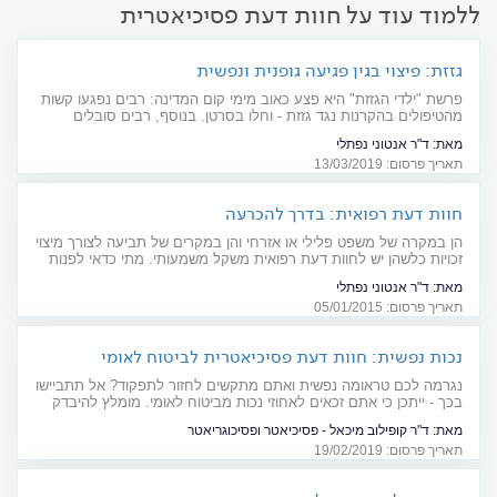
ללמוד עוד על חוות דעת פסיכיאטרית
גזזת: פיצוי בגין פגיעה גופנית ונפשית
פרשת "ילדי הגזזת" היא פצע כאוב מימי קום המדינה: רבים נפגעו קשות
מהטיפולים בהקרנות נגד גזזת - וחלו בסרטן. בנוסף, רבים סובלים
מבעיות נפשיות בעקבות הטראומה שנגרמה להם. כדי לקבל פיצוי על
מאת:
ד"ר אנטוני נפתלי
הפגיעה הנפשית, יש צורך בחוות דעת פסיכיאטרית
תאריך פרסום: 13/03/2019
חוות דעת רפואית: בדרך להכרעה
הן במקרה של משפט פלילי או אזרחי והן במקרים של תביעה לצורך מיצוי
זכויות כלשהן יש לחוות דעת רפואית משקל משמעותי. מתי כדאי לפנות
לעד מומחה?
מאת:
ד"ר אנטוני נפתלי
תאריך פרסום: 05/01/2015
נכות נפשית: חוות דעת פסיכיאטרית לביטוח לאומי
נגרמה לכם טראומה נפשית ואתם מתקשים לחזור לתפקוד? אל תתביישו
בכך - ייתכן כי אתם זכאים לאחוזי נכות מביטוח לאומי. מומלץ להיבדק
באופן פרטי ע"י פסיכיאטר, כדי לוודא שדרגת הנכות שקיבלתם אכן
מאת:
ד"ר קופילוב מיכאל - פסיכיאטר ופסיכוגריאטר
משקפת את מצבכם הנפשי - ואינה נמוכה מדי
תאריך פרסום: 19/02/2019