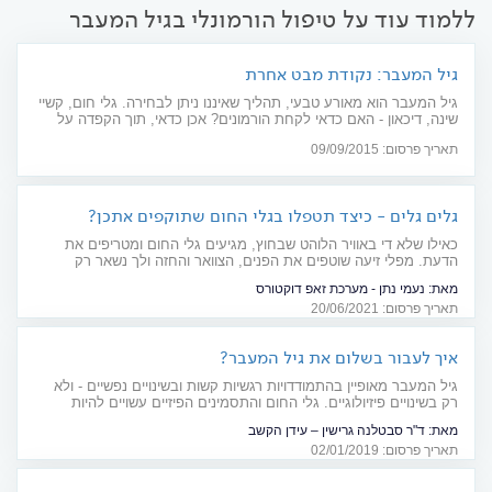
ללמוד עוד על טיפול הורמונלי בגיל המעבר
גיל המעבר: נקודת מבט אחרת
גיל המעבר הוא מאורע טבעי, תהליך שאיננו ניתן לבחירה. גלי חום, קשיי
שינה, דיכאון - האם כדאי לקחת הורמונים? אכן כדאי, תוך הקפדה על
הערכת המצב מעת לעת
תאריך פרסום: 09/09/2015
גלים גלים - כיצד תטפלו בגלי החום שתוקפים אתכן?
כאילו שלא די באוויר הלוהט שבחוץ, מגיעים גלי החום ומטריפים את
הדעת. מפלי זיעה שוטפים את הפנים, הצוואר והחזה ולך נשאר רק
לדחוף את כל הגוף אל תוך המקפיא אלא שבינתיים, מתווספות לתענוג
מאת:
נעמי נתן - מערכת זאפ דוקטורס
המפוקפק גם דפיקות לב מואצות. גלי החום הם תופעה רחבה, מציקה
תאריך פרסום: 20/06/2021
ומשבשת חיים ועכשיו, עם בוא הקיץ נשים רבות נרתעות מלצאת
מהמזגן. מה עושים? מטפלים
איך לעבור בשלום את גיל המעבר?
גיל המעבר מאופיין בהתמודדויות רגשיות קשות ובשינויים נפשיים - ולא
רק בשינויים פיזיולוגיים. גלי החום והתסמינים הפיזיים עשויים להיות
"קלים" - יחסית לנחשול הרגשות הקשים שמציף את האשה. כיצד מומלץ
מאת:
ד"ר סבטלנה גרישין – עידן הקשב
להתמודד?
תאריך פרסום: 02/01/2019