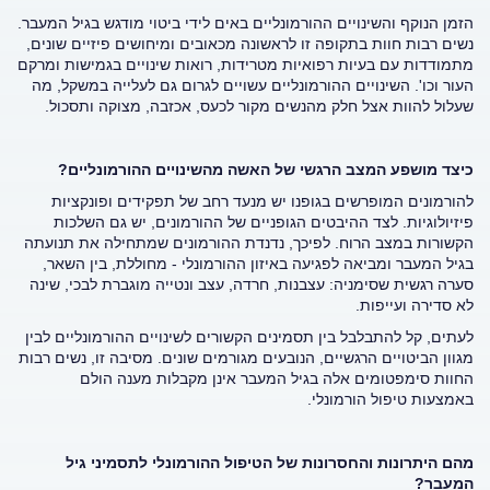
הזמן הנוקף והשינויים ההורמונליים באים לידי ביטוי מודגש בגיל המעבר.
נשים רבות חוות בתקופה זו לראשונה מכאובים ומיחושים פיזיים שונים,
מתמודדות עם בעיות רפואיות מטרידות, רואות שינויים בגמישות ומרקם
העור וכו'. השינויים ההורמונליים עשויים לגרום גם לעלייה במשקל, מה
שעלול להוות אצל חלק מהנשים מקור לכעס, אכזבה, מצוקה ותסכול.
כיצד מושפע המצב הרגשי של האשה מהשינויים ההורמונליים?
להורמונים המופרשים בגופנו יש מנעד רחב של תפקידים ופונקציות
פיזיולוגיות. לצד ההיבטים הגופניים של ההורמונים, יש גם השלכות
הקשורות במצב הרוח. לפיכך, נדנדת ההורמונים שמתחילה את תנועתה
בגיל המעבר ומביאה לפגיעה באיזון ההורמונלי - מחוללת, בין השאר,
סערה רגשית שסימניה: עצבנות, חרדה, עצב ונטייה מוגברת לבכי, שינה
לא סדירה ועייפות.
לעתים, קל להתבלבל בין תסמינים הקשורים לשינויים ההורמונליים לבין
מגוון הביטויים הרגשיים, הנובעים מגורמים שונים. מסיבה זו, נשים רבות
החוות סימפטומים אלה בגיל המעבר אינן מקבלות מענה הולם
באמצעות טיפול הורמונלי.
מהם היתרונות והחסרונות של הטיפול ההורמונלי לתסמיני גיל
המעבר?