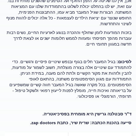
אכן, אין לנו שליטה על הזמן החולף ועל הסימנים שהשנים מותירות בנו.
עם זאת, יש לנו בהחלט יכולת לשלוט בהתמודדות שלנו עם המציאות
המשתנה. הבגרות שגיל המעבר מביא עמו, ההתבוננות הפנימית,
החופש שנוצר עם יציאת הילדים לעצמאות - כל אלה יכולים להוות מנוף
לשינוי והתחדשות.
בזכות המודעות לזמן שחולף וההכרה בנוגע לארעיות החיים, נשים רבות
עוברות מהפך תפיסתי ומעזות לממש חלומות ישנים או לצאת לדרך
חדשה במגוון תחומי חיים.
לסיכום:
בגיל המעבר חלים בגוף ובנפש שינויים פיסיים ורגשיים. כדי
להתמודד עם שינויים אלה בצורה מוצלחת, חשוב לשמור על מודעות,
להבין ולזהות את מקור הקשיים ולתת להם מענה, במידת הניתן.
התמודדות עם מגוון הסימפטומים משתנה, בהתאם לאופי
הסימפטומים. בכל מקרה שאשה בגיל המעבר חווה קשיים שמשפיעים
על בריאותה ואיכות חייה, מומלץ לפנות לייעוץ רפואי ולשקול טיפול -
תרופתי, הורמונלי או פסיכולוגי.
ד"ר סבטלנה גרישין היא מומחית בפסיכיאטריה.
סייעה בהכנת הכתבה: שרית שיר, כתבת
zap doctors
.