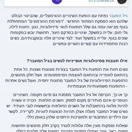
072-2585415
גיל המעבר
נפתח עם הופעת השינויים ההורמונליים, שהביטוי הבולט
שלהם הוא הפסקת המחזור החודשי. "רפורמת ההורמונים" המתחוללת
בגוף מביאה עמה גם שלל תופעות לוואי פיזיולוגיות, כגון: הזעות לילה,
גלי חום, עלייה במשקל, שינויים במרקם העור, תחושת יובש במקומות
שונים בגוף, עלייה במשקל ועוד. לצד שינויים אלה ובעקבותיהם, נשים
רבות מתמודדות עם קשיים רגשיים ונפשיים.
אילו תגובות פסיכולוגיות אופייניות לנשים בגיל המעבר?
נשים חוות את תופעות גיל המעבר בצורות מגוונות ושונות, כל אחת
בהתאם לאופייה ובהתאם לעוצמת הסימפטומים. אצל חלק מהנשים,
התופעות הפיזיולוגיות של גיל המעבר מתונות יחסית; ואצל נשים אחרות
- התופעות משמעותיות ועוצמתיות.
כך או כך, הכניסה אל גיל המעבר מסמנת גם סיום תקופה. השינויים
הגופניים אינם מותירים מקום לספק: השנים חולפות. הכרה זו עשויה
להיות מלווה בהתאבלות על השנים החולפות ובחששות לגבי העתיד. יש
נשים שגיל המעבר מעלה אצלן תהיות הנוגעות לזוגיות, לקריירה, לקשר
עם הילדים המתבגרים ולמערכות היחסים שלהן באופן כללי.
שאלות וספקות מעין אלה עלולות לעורר בקרב חלק מהנשים תחושות
קשות, כאב, עצב ואפילו ספקות ותהיות. רגשות אלה מלווים בחלק