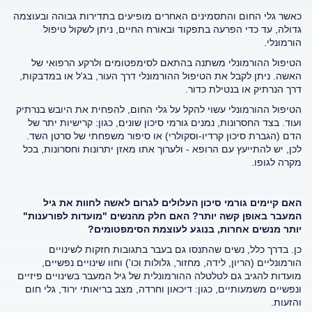
כאשר גלי החום והתסמינים האחרים מופיעים בתדירות גבוהה ובעוצמה
גדולה, עד כדי הפרעה בתפקוד ובאורח החיים, ניתן לשקול טיפול
הורמונלי.
הטיפול ההורמונלי משתנה בהתאם לסימפטומים ולרקע הרפואי של
האשה. ניתן לקבל את הטיפול ההורמונלי דרך העור, בג'ל או במדבקות,
דרך הנרתיק או בנטילת כדור.
הטיפול ההורמונלי עשוי להקל על גלי החום, להפחית את היובש בנרתיק
ועוד. בצד החסרונות, נמנים גורמי סיכון שונים, כגון: קרישיות יתר של
הדם (הגברת סיכון קרדיו-וסקולרי) או סיפור משפחתי של סרטן השד.
לכן, יש להתייעץ עם הרופא - ולערוך אתו מאזן יתרונות וחסרונות, בכל
מקרה לגופו.
האם קיימים גורמי סיכון העלולים לגרום לאשה לחוות את גיל
המעבר באופן קשה יותר? האם חלק מהנשים "מועדות לפורענות"
יותר מנשים אחרות, בנוגע לעוצמת הסימפטומים?
כן. בדרך כלל, נשים שהתנסו גם בעבר בתגובות חזקות לשינויים
הורמונליים (הריון, לידה, מחזור, גלולות וכו') וחוו שינויים נפשיים,
מועדות להגיב גם לטלטלה ההורמונלית של גיל המעבר בשינויים פיזיים
ונפשיים משמעותיים, כגון: דיכאון וחרדה, מצב בריאותי ירוד, גלי חום
והזעות.