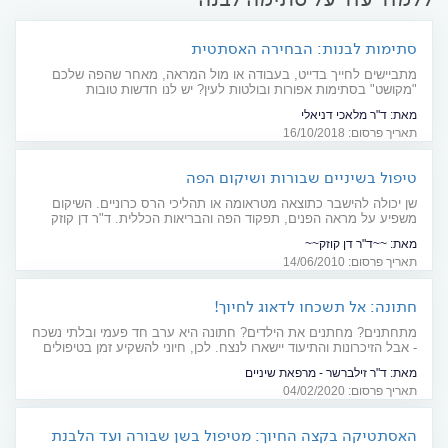
סתימות לבנות: הבחירה האסתטית
מתביישים לחייך בדייט, בעבודה או מול המראה, מאחר שהפה שלכם
"מקושט" בסתימות אפורות ובולטות לעין? יש לנו חדשות טובות
בשבילכם, שיגרמו לכם לחייך בפה מלא: סתימות לבנות מחזיקות מעמד
מאת:
ד"ר מלאכי דניאלי
שנים ארוכות ושומרות על מראה טבעי ואסתטי
תאריך פרסום: 16/10/2018
טיפול בשיניים שבורות ושיקום הפה
שן יכולה להישבר כתוצאה מטראומה או תהליכי הרס כרוניים. השיקום
משפיע על מראה הפנים, תפקוד הפה והבריאות הכללית. ד"ר דן קוזק
סוקר את דרכי הטיפול
מאת:
~~ד"ר דן קוזק~~
תאריך פרסום: 14/06/2010
חתונה: אל תשכחו לדאוג לחיוך!
מתחתנים? מחתנים את הילדים? חתונה היא ערב חד פעמי ובלתי נשכח
- אבל הזיכרונות והתיעוד יישארו לנצח. לכן, חיוני להשקיע זמן בטיפולים
אסתטיים לשיפור החיוך, כדי ליהנות מחיוך הוליוודי בערב המרגש
מאת:
ד"ר זילברשר - מרפאת שיניים
תאריך פרסום: 04/02/2020
האסתטיקה בקצה החיוך: מטיפול בשן שבורה ועד הלבנת