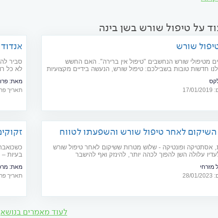
ד על טיפול שורש בשן בינה
יפול שורש
אנדודו
ביותר
ם מטיפולי שורש הנחשבים "טיפול אין ברירה". האם החשש
סביר להנ
נו חדשות טובות בשבילכם: טיפול שורש, הנעשה בידיים מקצועיות
לא כל רו
יניים עם התמחות מיוחדת בטיפולי שורש - צפוי לעבור בשלום,
מורכבים 
קס
מאת:
פרו
סיכון שיתעורר צורך בטיפול חוזר
מומחה לא
17/
תאריך פרסום: 22
השיקום לאחר טיפול שורש והשפעתו לטווח
זקוקים
שתפנו 
ת, אסתטיקה ופונטיקה - שלוש מטרות ששיקום לאחר טיפול שורש
כשכואבת 
דיו עלולה השן להפוך לכהה יותר, להינזק ואף להישבר
בעיות – 
מומחה לא
ל מזרחי
מאת:
מרפ
מרפאה זו
28/
תאריך פרסום: 22
לעוד מאמרים בנושא