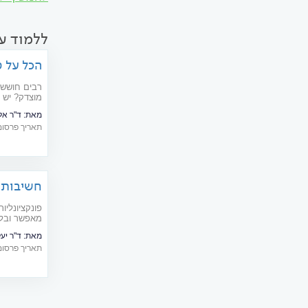
ללמוד עו
הכל על ט
רבים חוששי
מוצדק? יש ל
- של רופא ש
מאת:
ד"ר אל
תוך הקטנת ה
תאריך פרסום: 01/2019
חשיבות 
ארוך
פונקציונליו
מאפשר ובלע
מאת:
ד"ר יע
תאריך פרסום: 01/2023