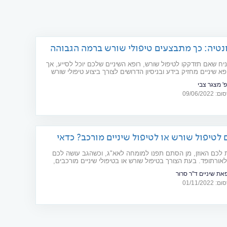
נטיה: כך מתבצעים טיפולי שורש ברמה הגבוהה
יח שאם תזדקקו לטיפול שורש, רופא השיניים שלכם יוכל לסייע, אך
פא שיניים מחזיק בידע ובניסיון הדרושים לצורך ביצוע טיפולי שורש
או עבור טיפול מיטבי לאחר כשלונות טיפוליים. פרופ' צבי מצגר,
פ' מצגר צבי
נדודונטיה, מסביר על טיפולי שורש מתקדמים
09/06/20
 לטיפול שורש או לטיפול שיניים מורכב? כדאי
לאנדודונט
לכם האוזן, מן הסתם תפנו למומחה לאא"ג, וכשהגב עושה לכם
לאורתופד. בעת הצורך בטיפול שורש או בטיפולי שיניים מורכבים,
נדודונטיה הוא הכתובת שלכם. על הטיפולים המוצעים במסגרת
את שיניים ד"ר סרור
 ועל יתרונותיהם על פני טיפול שיניים סטנדרטי
01/11/20