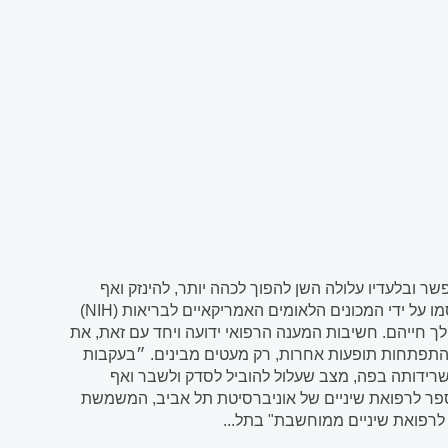
ר ובלעדיו עלולה השן להפוך לכהה יותר, להינזק ואף
להישבר טיפול שורש הוא אחד מטיפולי השיניים הנפוצים בעולם. מנתונים שפורסמו על ידי המכונים הלאומים האמריקאיים לבריאות (NIH)
ו יותר במהלך חייהם. חשיבות המענה הרפואי ידועה ויחד עם זאת, את
 התפתחות תופעות אחרות, רק מעטים מבינים. ״בעקבות
 שרידותה בפה, מצב שעלול להוביל לסדק ולשבר ואף
הספר לרפואת שיניים של אוניברסיטת תל אביב, המשמשת
לרפואת שיניים ממוחשבת" בתל...