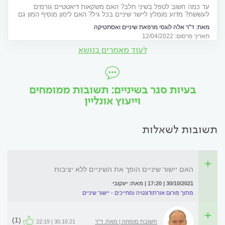
עד כמה חשוב לטפל בשיני חלב? האם משקאות דיאטטיים גורמים
לעששת? מדוע מומלץ ליישר שיניים בכל גיל? האם לימון מוסיף המון גם
לשיניים? ד"ר אלה לוגסי, רופאת שיניים לכל המשפחה, מנפצת מיתוסים
מאת:
ד"ר אלה לוגסי מרפאת שיניים ואסתטיקה
אחת ולתמיד כדי שתוכלו לטפל בשיניכם בדרך הבטוחה והטובה ביותר
תאריך פרסום: 12/04/2022
לעוד מאמרים בנושא
בעיות סגר בשיניים: תשובות ממומחים
וייעוץ אונליין
תשובות לשאלות
האם יישור שיניים הופך את השיניים ללא יציבות
30/10/2021 | 17:20 | מאת: יעקובי
מתוך פורום אורתודונטיה ומחייכים - יישור שיניים
(1)
תשובת מומחה | מאת: ד"ר
30.10.21 | 22:19