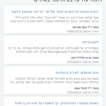
ניתוח כפתורים והסרת שקד שלישי: כל מה שחשוב לדעת
שקד שלישי מוגדל אינו רק מטרד "לא נעים", אלא עלול לגרום לילד
פגיעה בשמיעה, עיכוב בהתפתחות השפה, דלקות אוזניים כרוניות ושינוי
במבנה הלסת. הורים, חוששים מהרדמה - ודוחים את הניתוח? שימו לב:
מאת:
ד"ר יוסף שם טוב
הנזק בעקבות הדחייה עלול להיות משמעותי
תאריך פרסום: 04/06/2019
לשון גדולה
כשמדברים על לשון גדולה, יש להבחין בין לשון גדולה אמתית, עד כדי כך
שהיא בולטת בכל מקרה (True Macroglossia), לבין לשון הבולטת
החוצה בשל מבנה חלל הפה והלסתות או בשל חולשת שרירים, מצב
מאת:
ארנה פלידל-רימון
שנקרא מקרוגלוסיה מדומה (Pseudo Macroglossia). לעתים קרובות
תאריך פרסום: 20/10/2013
קשה להבדיל בין השניים והביטוי הקליני יהיה דומה.
חיוך מושלם: לא רק בהוליווד
מעוניינים בגוון בוהק וחדש לשיניים? שיפור ושחזור כתרים? החלפת
סתימות כהות וישנות וכתרי חרסינה? רוצים אפקט של יישור שיניים, בלי
כאב? הכתבה הזאת בדיוק בשבילכם
מאת:
ד"ר מיטל נאמן
תאריך פרסום: 29/10/2016
האמת מאחורי המיתוסים: כך תשמרו על שיניים בריאות