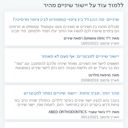
ללמוד עוד על יישור שיניים מהיר
שיניים: מה ההבדל בין ציפוי קומפוזיט לבין ציפוי חרסינה?
סובלים מרווח בין השיניים או משיניים מעט עקומות? קומפוזיט או חרסינה
הם ציפויים שיעזרו לכם להשיג את החיוך עליו תמיד חלמתם. מיד תבינו
מה ההבדל בין שני הסוגים
מאת:
ד"ר Jumana clinic רפואת שיניים
תאריך פרסום: 18/02/2022
יישור שיניים למבוגרים: אף פעם לא מאוחר
חוששים ליישר את השיניים, מאחר שיהיה עליכם להסתובב עם "גשר"
כמו בני נוער? יש לנו חדשות טובות: כיום ניתן ליישר שיניים באמצעות
התקנים סמויים, עדינים ושקופים. וחדשות עוד יותר טובות: אפשר
מאת:
מרפאת מילדנט
להתנשק בחופשיות. ההתקן הדנטלי לא יפריע לכם...
תאריך פרסום: 20/08/2018
מהר יותר, מביך פחות: יישור שיניים נסתר למבוגרים
בעבר נהגו לבצע יישור שיניים בעיקר לילדים, בתהליך שהיה כרוך באי
נוחות ודרש ביקורים רבים במרפאה. היום, לעומת זאת, יישור שיניים
נעשה בכל גיל, והתהליך פשוט וקל בהרבה
מאת:
ד"ר ג'ואד עאבד- ABED ORTHODONTICS
תאריך פרסום: 30/11/2021