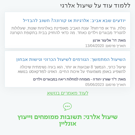
ללמוד עוד על שיעול אלרגי
יודעים שבא אביב: אלרגיות או קורונה? חשוב להבדיל
נזלת, גרד או פריחות? עונת האביב מאופיינת באלרגיות שונות, שעלולות
להטריד מבוגרים וילדים כאחד. מה כדאי להחזיק בבית בתקופת הקורונה
כדי להיערך טוב יותר למצב, וכיצד ניתן להתמודד עם התסמינים? מדריך
מאת:
דר' אליצור ארנון
תאריך פרסום: 13/04/2020
השיעול המתמשך: הגורמים לשיעול הכרוני וגישות אבחון
וטיפול
שיעול כרוני, הנמשך 8 שבועות או יותר, הוא בעיה נשימתית שיכולה
להשפיע באופן משמעותי על איכות החיים. האזינו לפודקאסט בנושא
היבטים כלליים וסימפטומטיים של שיעול כרוני, סיבות נפוצות וטיפולים
מאת:
ד"ר שוורץ יהודה - מומחה למחלות ריאה במבוגרים וילדים
תאריך פרסום: 05/06/2023
לעוד מאמרים בנושא
שיעול אלרגי: תשובות ממומחים וייעוץ
אונליין