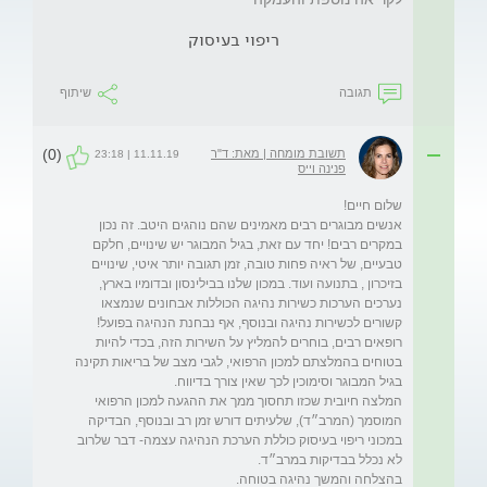
ריפוי בעיסוק
תגובה
שיתוף
(0)
תשובת מומחה | מאת: ד"ר
11.11.19 | 23:18
פנינה וייס
אנשים מבוגרים רבים מאמינים שהם נוהגים היטב. זה נכון 
במקרים רבים! יחד עם זאת, בגיל המבוגר יש שינויים, חלקם 
טבעיים, של ראיה פחות טובה, זמן תגובה יותר איטי, שינויים 
בזיכרון , בתנועה ועוד. במכון שלנו בבילינסון ובדומיו בארץ, 
נערכים הערכות כשירות נהיגה הכוללות אבחונים שנמצאו 
קשורים לכשירות נהיגה ובנוסף, אף נבחנת הנהיגה בפועל! 
רופאים רבים, בוחרים להמליץ על השירות הזה, בכדי להיות 
בטוחים בהמלצתם למכון הרפואי, לגבי מצב של בריאות תקינה 
המלצה חיובית שכזו תחסוך ממך את ההגעה למכון הרפואי 
המוסמך (המרב״ד), שלעיתים דורש זמן רב ובנוסף, הבדיקה  
במכוני ריפוי בעיסוק כוללת הערכת הנהיגה עצמה- דבר שלרוב 