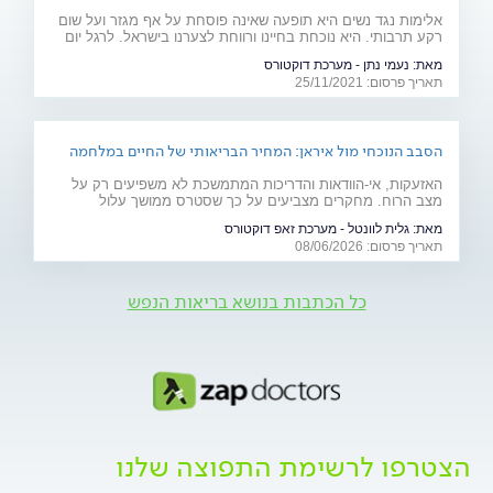
אלימות נגד נשים היא תופעה שאינה פוסחת על אף מגזר ועל שום
רקע תרבותי. היא נוכחת בחיינו ורווחת לצערנו בישראל. לרגל יום
המאבק באלימות נגד נשים, ד"ר יאיר אפטר, עובד סוציאלי קליני,
מאת:
נעמי נתן - מערכת דוקטורס
מרצה באוניברסיטת בר אילן ומחבר הספר "גברים מדברים
תאריך פרסום: 25/11/2021
אלימות", מסביר את הגורמים לה
הסבב הנוכחי מול איראן: המחיר הבריאותי של החיים במלחמה
האזעקות, אי-הוודאות והדריכות המתמשכת לא משפיעים רק על
מצב הרוח. מחקרים מצביעים על כך שסטרס ממושך עלול
להשפיע על מערכות רבות בגוף ולהחמיר מצבים רפואיים קיימים.
מאת:
גלית לוונטל - מערכת זאפ דוקטורס
מהלב ועד העור, אילו תופעות בריאותיות עלולות להתגבר בתקופות
תאריך פרסום: 08/06/2026
של מתיחות ביטחונית ומה ניתן לעשות כדי לשמור על הבריאות
שלנו?
כל הכתבות בנושא בריאות הנפש
הצטרפו לרשימת התפוצה שלנו