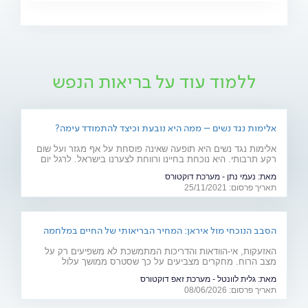
ללמוד עוד על בריאות הנפש
אלימות נגד נשים – ממה היא נובעת וכיצד להתמודד עימה?
אלימות נגד נשים היא תופעה שאינה פוסחת על אף מגזר ועל שום
רקע תרבותי. היא נוכחת בחיינו ורווחת לצערנו בישראל. לרגל יום
המאבק באלימות נגד נשים, ד"ר יאיר אפטר, עובד סוציאלי קליני,
מאת:
נעמי נתן - מערכת דוקטורס
מרצה באוניברסיטת בר אילן ומחבר הספר "גברים מדברים
תאריך פרסום: 25/11/2021
אלימות", מסביר את הגורמים לה
הסבב הנוכחי מול איראן: המחיר הבריאותי של החיים במלחמה
האזעקות, אי-הוודאות והדריכות המתמשכת לא משפיעים רק על
מצב הרוח. מחקרים מצביעים על כך שסטרס ממושך עלול
להשפיע על מערכות רבות בגוף ולהחמיר מצבים רפואיים קיימים.
מאת:
גלית לוונטל - מערכת זאפ דוקטורס
מהלב ועד העור, אילו תופעות בריאותיות עלולות להתגבר בתקופות
תאריך פרסום: 08/06/2026
של מתיחות ביטחונית ומה ניתן לעשות כדי לשמור על הבריאות
שלנו?