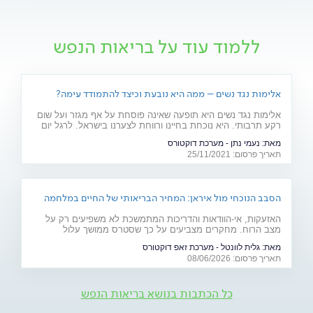
ללמוד עוד על בריאות הנפש
אלימות נגד נשים – ממה היא נובעת וכיצד להתמודד עימה?
אלימות נגד נשים היא תופעה שאינה פוסחת על אף מגזר ועל שום
רקע תרבותי. היא נוכחת בחיינו ורווחת לצערנו בישראל. לרגל יום
המאבק באלימות נגד נשים, ד"ר יאיר אפטר, עובד סוציאלי קליני,
מאת:
נעמי נתן - מערכת דוקטורס
מרצה באוניברסיטת בר אילן ומחבר הספר "גברים מדברים
תאריך פרסום: 25/11/2021
אלימות", מסביר את הגורמים לה
הסבב הנוכחי מול איראן: המחיר הבריאותי של החיים במלחמה
האזעקות, אי-הוודאות והדריכות המתמשכת לא משפיעים רק על
מצב הרוח. מחקרים מצביעים על כך שסטרס ממושך עלול
להשפיע על מערכות רבות בגוף ולהחמיר מצבים רפואיים קיימים.
מאת:
גלית לוונטל - מערכת זאפ דוקטורס
מהלב ועד העור, אילו תופעות בריאותיות עלולות להתגבר בתקופות
תאריך פרסום: 08/06/2026
של מתיחות ביטחונית ומה ניתן לעשות כדי לשמור על הבריאות
שלנו?
כל הכתבות בנושא בריאות הנפש