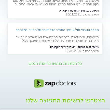
אלימות נגד נשים היא תופעה שאינה פוסחת על אף מגזר ועל שום
רקע תרבותי. היא נוכחת בחיינו ורווחת לצערנו בישראל. לרגל יום
המאבק באלימות נגד נשים, ד"ר יאיר אפטר, עובד סוציאלי קליני,
מאת:
נעמי נתן - מערכת דוקטורס
מרצה באוניברסיטת בר אילן ומחבר הספר "גברים מדברים
תאריך פרסום: 25/11/2021
אלימות", מסביר את הגורמים לה
הסבב הנוכחי מול איראן: המחיר הבריאותי של החיים במלחמה
האזעקות, אי-הוודאות והדריכות המתמשכת לא משפיעים רק על
מצב הרוח. מחקרים מצביעים על כך שסטרס ממושך עלול
להשפיע על מערכות רבות בגוף ולהחמיר מצבים רפואיים קיימים.
מאת:
גלית לוונטל - מערכת זאפ דוקטורס
מהלב ועד העור, אילו תופעות בריאותיות עלולות להתגבר בתקופות
תאריך פרסום: 08/06/2026
של מתיחות ביטחונית ומה ניתן לעשות כדי לשמור על הבריאות
שלנו?
כל הכתבות בנושא בריאות הנפש
הצטרפו לרשימת התפוצה שלנו